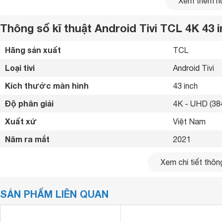
Xem thêm nộ
Thông số kĩ thuật Android Tivi TCL 4K 43 
Hãng sản xuất
TCL 
Loại tivi
Android Tivi 
Kích thước màn hình
43 inch
Độ phân giải
4K - UHD (384
Xuất xứ
Việt Nam 
Năm ra mắt
2021 
Bluetooth
Có (Loa, chuộ
Xem chi tiết thông
Kết nối internet
Cổng LAN, Wif
SẢN PHẨM LIÊN QUAN
Cổng HDMI
2 cổng 
USB
1 cổng 