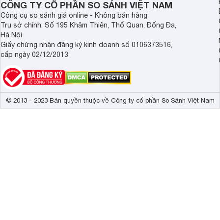
Công nghệ âm thanh
Hệ thống Loa
CÔNG TY CỔ PHẦN SO SÁNH VIỆT NAM
Công cụ so sánh giá online - Không bán hàng
Tổng công suất loa
19W 
Trụ sở chính: Số 195 Khâm Thiên, Thổ Quan, Đống Đa,
Hà Nội
Kích thước có chân, đặt bàn
96.5 x 62.1 x
Giấy chứng nhận đăng ký kinh doanh số 0106373516,
cấp ngày 02/12/2013
© 2013 - 2023 Bản quyền thuộc về Công ty cổ phần So Sánh Việt Nam