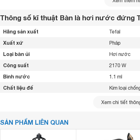
Xem thêm nộ
Thông số kĩ thuật Bàn là hơi nước đứng 
Hãng sản xuất
Tefal 
Xuất xứ
Pháp 
Loại bàn ủi
Hơi nước 
Công suất
2170 W
Bình nước
1.1 ml
Chất liệu đế
Kim loại chống
Chức năng
Ủi hơi nước 
Xem chi tiết thông
Ủi quần áo treo
Diệt khuẩn và l
SẢN PHẨM LIÊN QUAN
Chế độ tiết kiệ
Điều chỉnh đư
Vừa ủi nằm vừa