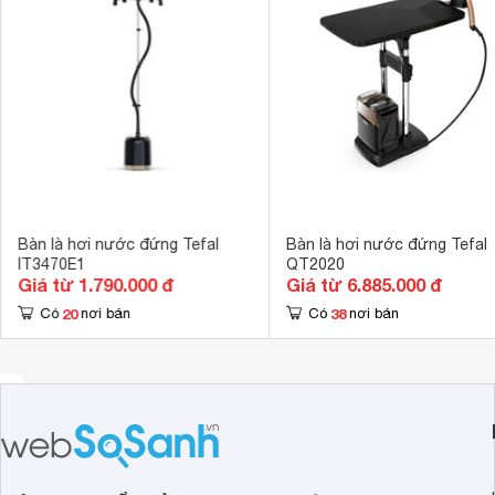
Tiện ích
Tự điều chỉnh n
Chống nhỏ giọt
Có bánh xe di 
Đế bàn là có th
Hệ thống chống
Hệ thống chố
Chế độ an toàn
Tự ngắt khi qu
Kích thước
272 x 1140 -
Khối lượng
11.3 kg
Bàn là hơi nước đứng Tefal
Bàn là hơi nước đứng Tefal
IT3470E1
QT2020
Giá từ 1.790.000 đ
Giá từ 6.885.000 đ
20
38
Có
nơi bán
Có
nơi bán