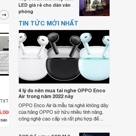
LED giá rẻ cho dân văn
phòng
TIN TỨC MỚI NHẤT
4 lý do nên mua tai nghe OPPO Enco
Air trong năm 2022 này
MTXT Sony SVE14
Bàn phím MTXT Sony SVE15
Bàn 
OPPO Enco Air là mẫu tai nghê không dây
5.000 đ
của hãng OPPO sở hữu nhiều tính năng,
Giá từ 165.000 đ
Giá 
công nghệ cao cấp và rất phù hợp để
19
 bán
Có
nơi bán
Có
nghe nhạc, xem phim hoặc chơi game.
Thiết bị được thiết kế phù hợp với mọi đối