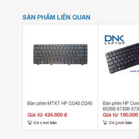
SẢN PHẨM LIÊN QUAN
DX16
Bàn phím MTXT HP CQ40,CQ45
Bàn phím HP Co
6535B 6730B 67
Giá từ 424.600 đ
Giá từ 190.000
1
2
Có
nơi bán
Có
nơi bán