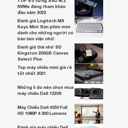
TOP 8 ổ cứng SSD M.2
tượng khác nhau. Bạn có thể tham khảo
NVMe đáng tham khảo
và chọn mua thiết bị này từ bây giờ.
đầu năm 2022
Đánh giá Logitech MX
Keys Mini: Bàn phím mini
dành cho những người có
bàn làm việc nhỏ!
Đánh giá thẻ nhớ SD
Kingston 256GB Canvas
Select Plus
Top máy chiếu mini giá rẻ
tốt nhất 2021
Những lí do nên chọn mua
máy chiếu Dell 1220S
Máy Chiếu Dell 4350 Full
HD 1080P 4 000 Lumens
Đánh giá máy chiếu Dell