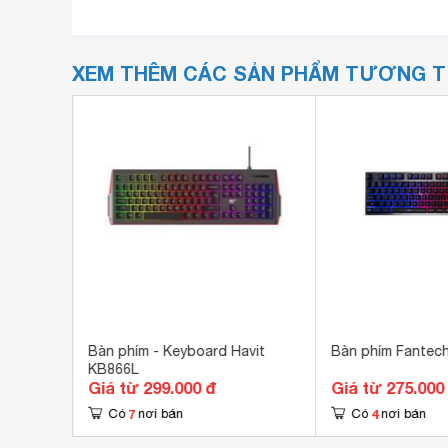
XEM THÊM CÁC SẢN PHẨM TƯƠNG 
iaomi
Bàn phím - Keyboard Havit
Bàn phím Fantec
KB866L
Giá từ 299.000 đ
Giá từ 275.000
7
4
Có
nơi bán
Có
nơi bán