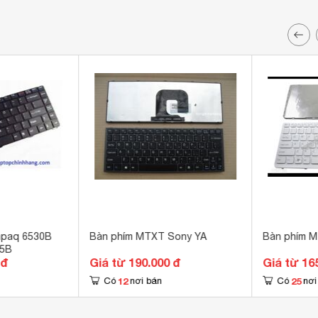
mpaq 6530B
Bàn phím MTXT Sony YA
Bàn phím 
35B
 đ
Giá từ 190.000 đ
Giá từ 16
12
25
Có
nơi bán
Có
nơi