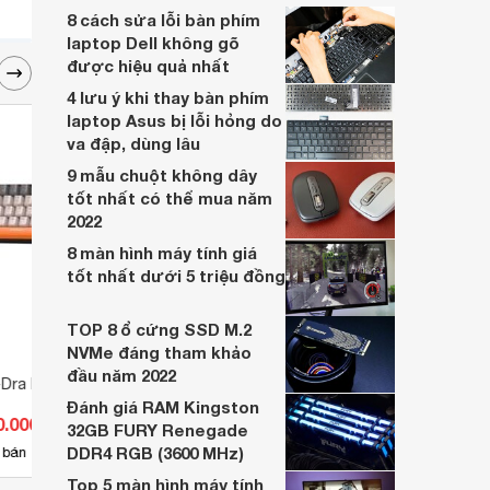
khỏe. Dưới đây là các cách vệ sinh bàn
8 cách sửa lỗi bàn phím
phím laptop cực đơn giản cho bạn tham
laptop Dell không gõ
khảo.
được hiệu quả nhất
4 lưu ý khi thay bàn phím
laptop Asus bị lỗi hỏng do
va đập, dùng lâu
9 mẫu chuột không dây
tốt nhất có thể mua năm
2022
8 màn hình máy tính giá
tốt nhất dưới 5 triệu đồng
TOP 8 ổ cứng SSD M.2
NVMe đáng tham khảo
đầu năm 2022
-Dra EK368L
Bàn phím - Keyboard Ajazz
Bàn p
I610T RGB
4510
Đánh giá RAM Kingston
0.000 đ
Giá từ 0 đ
Giá 
32GB FURY Renegade
DDR4 RGB (3600 MHz)
 bán
Chưa có nơi bán
Có
Top 5 màn hình máy tính