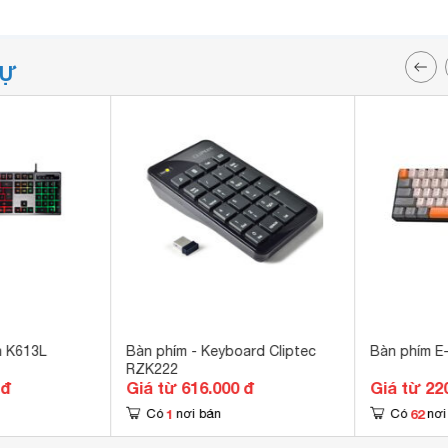
TỰ
h K613L
Bàn phím - Keyboard Cliptec
Bàn phím E
RZK222
 đ
Giá từ 616.000 đ
Giá từ 22
1
62
Có
nơi bán
Có
nơi