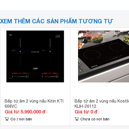
XEM THÊM CÁC SẢN PHẨM TƯƠNG TỰ
Bếp từ âm 2 vùng nấu Kitin KTI
Bếp từ âm 2 vùng nấu Kostli
668VC
KLIH-26112
Giá từ 5.990.000 đ
Giá từ 0 đ
7
Có
nơi bán
Chưa có nơi bán