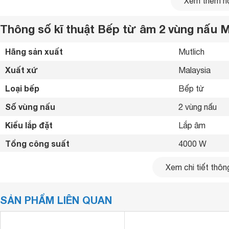
Xem thêm nộ
Thông số kĩ thuật Bếp từ âm 2 vùng nấu 
Hãng sản xuất
Mutlich 
Xuất xứ
Malaysia 
Loại bếp
Bếp từ 
Số vùng nấu
2 vùng nấu 
Kiểu lắp đặt
Lắp âm 
Tổng công suất
4000 W
Bếp từ trái 2
Công suất vùng nấu
Xem chi tiết thông
2100W 
Bảng điều khiển
Cảm ứng 
SẢN PHẨM LIÊN QUAN
Chất liệu mặt bếp
Mặt kính Scho
Bảng điều khiển riêng biệt siêu nhạy
Loại nồi nấu
Bếp từ
đôi Mutlich MIM0609 được tích hợp bảng điều khi
Chỉ sử dụng lo