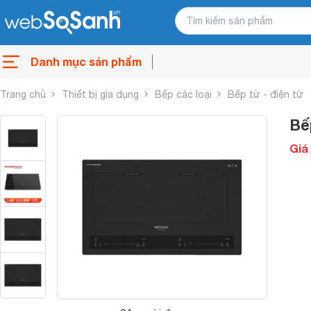
Danh mục sản phẩm
Trang chủ
Thiết bị gia dụng
Bếp các loại
Bếp từ - điện từ
Bế
Giá 