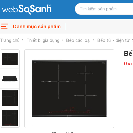
Danh mục sản phẩm
Trang chủ
Thiết bị gia dụng
Bếp các loại
Bếp từ - điện từ
Bế
Giá 