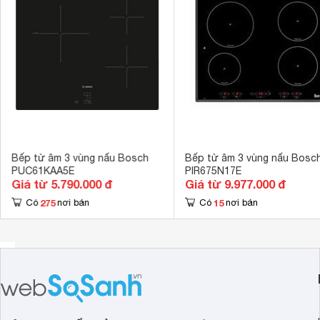
Kích thước
51 x 592 x 5
Kích thước lắp âm
560 x 490 m
Khối lượng
11 kg
Bếp từ âm 3 vùng nấu Bosch
Bếp từ âm 3 vùng nấu Bosc
PUC61KAA5E
PIR675N17E
Giá từ 5.790.000 đ
Giá từ 9.977.000 đ
275
15
Có
nơi bán
Có
nơi bán
1.3. Bụng bếp từ Bosch PUC611BB1E và các linh kiện
bếp từ Bosch
PUC611BB1E
Bên trong, phần bụng
được t