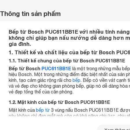
Thông tin sản phẩm
Bếp từ Bosch PUC611BB1E với nhiều tính năng 
không chỉ giúp bạn nấu nướng dễ dàng hơn mà
gia đình.
1. Thiết kế và chất liệu của bếp từ Bosch PU
1.1. Thiết kế chung của bếp từ Bosch PUC611BB1E
Bếp từ Bosch
PUC611BB1E
là một trong những mẫu bếp 
hiệu Bosch. Một trong những điểm đặc biệt nhất của sản p
kính, tạo cảm giác rộng rãi cho
bếp
. Bếp có viền vát cạnh 
và vẻ đẹp cho không gian phòng bếp, giúp nó dễ dàng hòa 
vẻ đẹp tổng thể của căn phòng.
1.2. Mặt kính của bếp từ Bosch PUC611BB1E
Mặt kính của
bếp từ
3 vùng nấu Bosch PUC611BB1E được l
này không chỉ đẹp mắt mà còn có khả năng chịu lực, chịu nh
thời gian liên tục, người dùng vẫn có thể yên tâm sử dụng 
mặt kính như nứt vỡ. Ngoài ra, mặt kính Schott Ceran còn