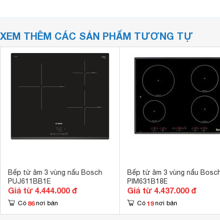
XEM THÊM CÁC SẢN PHẨM TƯƠNG TỰ
Bếp từ âm 3 vùng nấu Bosch
Bếp từ âm 3 vùng nấu Bosc
PUJ611BB1E
PIM631B18E
Giá từ 4.444.000 đ
Giá từ 4.437.000 đ
86
19
Có
nơi bán
Có
nơi bán