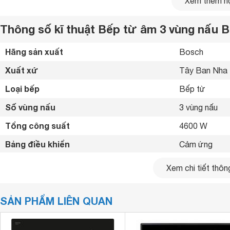
Xem thêm nộ
thân thiện với môi trường, không gây độc hại cho người sử d
Thông số kĩ thuật Bếp từ âm 3 vùng nấu
Hãng sản xuất
Bosch 
Xuất xứ
Tây Ban Nha 
Loại bếp
Bếp từ 
Số vùng nấu
3 vùng nấu 
Tổng công suất
4600 W
Bảng điều khiển
Cảm ứng 
Chất liệu mặt bếp
Schott Ceran
Xem chi tiết thông
Loại nồi nấu
Chỉ sử dụng lo
SẢN PHẨM LIÊN QUAN
Chế độ hẹn giờ
Có hẹn giờ 
Tiện ích
Khóa an toàn