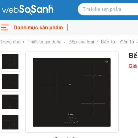
Danh mục sản phẩm
Trang chủ
Thiết bị gia dụng
Bếp các loại
Bếp từ - điện từ
Bế
Giá 