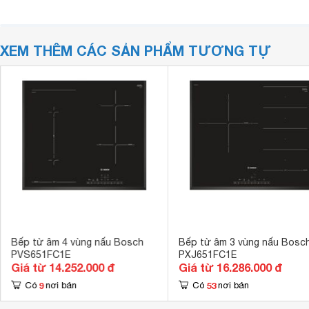
XEM THÊM CÁC SẢN PHẨM TƯƠNG TỰ
Bếp từ âm 4 vùng nấu Bosch
Bếp từ âm 3 vùng nấu Bosc
PVS651FC1E
PXJ651FC1E
Giá từ 14.252.000 đ
Giá từ 16.286.000 đ
9
53
Có
nơi bán
Có
nơi bán