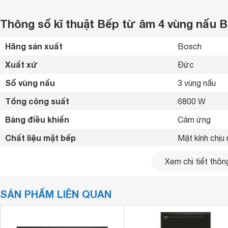
Thông số kĩ thuật Bếp từ âm 4 vùng nấu
Hãng sản xuất
Bosch 
Xuất xứ
Đức 
Số vùng nấu
3 vùng nấu 
Tổng công suất
6800 W
Bảng điều khiển
Cảm ứng 
Chất liệu mặt bếp
Mặt kính chịu 
Loại nồi nấu
Nồi đáy từ 
Xem chi tiết thông
Chế độ hẹn giờ
Có 
SẢN PHẨM LIÊN QUAN
Chức năng mới
Tiện ích
nấu ăn theo t
an toàn. 