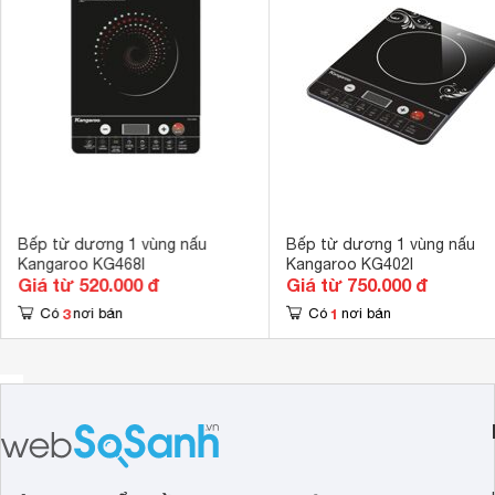
Chế độ hẹn giờ
Có hẹn giờ 
Kích thước
360 x 275 x 
Khối lượng
2 kg
Bếp từ dương 1 vùng nấu
Bếp từ dương 1 vùng nấu
Kangaroo KG468I
Kangaroo KG402I
Giá từ 520.000 đ
Giá từ 750.000 đ
3
1
Có
nơi bán
Có
nơi bán