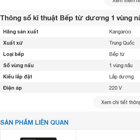
Xem thêm nộ
Thông số kĩ thuật Bếp từ dương 1 vùng 
Hãng sản xuất
Kangaroo 
Xuất xứ
Trung Quốc 
Loại bếp
Bếp từ 
Số vùng nấu
1 vùng nấu 
Kiểu lắp đặt
Lắp dương 
Điện áp
220 V
Tổng công suất
2200 W
Xem chi tiết thông
Bảng điều khiển
Phím bấm 
SẢN PHẨM LIÊN QUAN
Chất liệu mặt bếp
Mặt kính đen c
Loại nồi nấu
Chỉ sử dụng lo