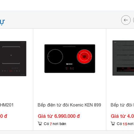
TỰ
 HM201
Bếp điện từ đôi Koenic KEN 899
Bếp từ đôi
00 đ
Giá từ 6.990.000 đ
Giá từ 4.
7
15
Có
nơi bán
Có
nơi