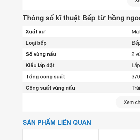
Xe
Thông số kĩ thuật Bếp từ hồng ngo
Xuất xứ
Mal
Loại bếp
Bếp
Số vùng nấu
2 v
Kiểu lắp đặt
Lắp
Tổng công suất
37
Công suất vùng nấu
Trá
Bảng điều khiển
Cảm
Xem chi
Chất liệu mặt bếp
Mặt
SẢN PHẨM LIÊN QUAN
Loại nồi nấu
Vùn
Chế độ hẹn giờ
Có 