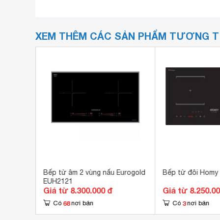
XEM THÊM CÁC SẢN PHẨM TƯƠNG 
 Ultra
Bếp từ âm 2 vùng nấu Eurogold
Bếp từ đôi Homy
EUH2121
Giá từ 8.300.000 đ
Giá từ 8.250.0
68
3
Có
nơi bán
Có
nơi bán