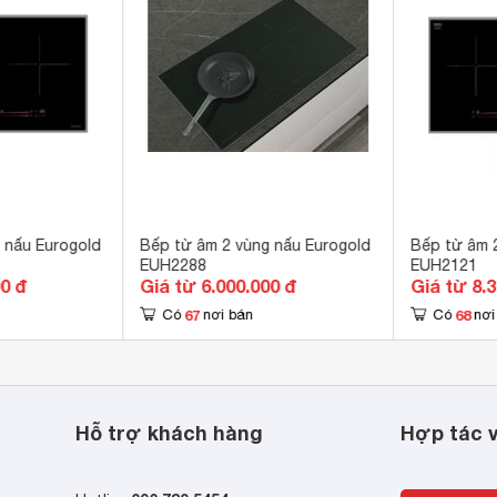
g nghệ biến tần Bridge INVERTER thông minh vượt trội đun nấu
giữ nhiệt liên tục ở mức thấp nhất không tắt mở. Tiết kiệm lên tới
 điện năng

 thức ăn với độ chính xác cao phản ứng tức thì với mức nhiệt 
g muốn

động phát hiện vùng nấu và vùng nấu chỉ nóng lên khi có nồi.

c năng rã đông thực phẩm

c năng hâm nóng thực phẩm Warm 
 x 430 mm
từ
, là một loại kính có chất lượng cao, rất cứng, bền và có nhiều
 nấu Eurogold
Bếp từ âm 2 vùng nấu Eurogold
Bếp từ âm 
80 x 380 mm
năng chống trầy xước và chống va đập .... Mặt kính gồm các thấu
EUH2288
EUH2121
 phương thẳng đứng, không thất thoát nhiệt ra môi trường. Mặt
00 đ
Giá từ 6.000.000 đ
Giá từ 8.
c năng tạm dừng Pause “Stop go”, Khoá trẻ em Child Lock, Ch
 tiện trong việc vệ sinh, lau chùi.
g tự động tắt bếp khi không có nồi, Chức năng chống tràn nước 
67
68
Có
nơi bán
Có
nơi
er overflows, Hẹn giờ giới hạn tới thời gian hoạt động, Bảo vệ q
3700W
2300W
. Vùng nấu từ trái có công suất
khi kích hoạt tính
t (cảm biến nhiệt độ tích hợp trong từng vùng nấu)

W
Hi-light
. Vùng nấu hồng ngoại sử dụng mâm nhiệt
với 02 vòng
 số nhiệt dư: chữ “H” được hiển thị cho mỗi vùng nấu khi còn nó
Hỗ trợ khách hàng
Hợp tác v