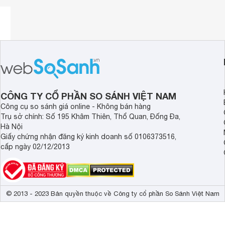
Không những vậy, nhờ vào sự nhỏ gọn và trọng lượng ít, b
như một cây bút bi bình thường và sử dụng được ở những 
xuất theo quy trình công nghệ hàng đầu, bút thử điện hứa 
làm việc liên tục.
CÔNG TY CỔ PHẦN SO SÁNH VIỆT NAM
Công cụ so sánh giá online - Không bán hàng
Trụ sở chính: Số 195 Khâm Thiên, Thổ Quan, Đống Đa,
Hà Nội
Giấy chứng nhận đăng ký kinh doanh số 0106373516,
cấp ngày 02/12/2013
© 2013 - 2023 Bản quyền thuộc về Công ty cổ phần So Sánh Việt Nam