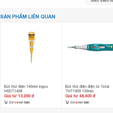
Xem thêm nộ
SẢN PHẨM LIÊN QUAN
Bút thử điện 140mm Ingco
Bút thử điện điện tử Total
HSDT1408
THT1909 133mm
Với chiều dài 140mm và chiều dài xanh lơ bắt mắt,
bút thử 
Giá từ 13.200 đ
Giá từ 48.400 đ
lường điện năng một cách đơn giản. Ruột bút được làm từ c
14
6
điện mà vẫn đảm bảo độ an toàn cho người dùng, đồng thờ
Có
nơi bán
Có
nơi bán
cho khả năng chịu nhiệt, chống ăn mòn và ít bị biến dạng nế