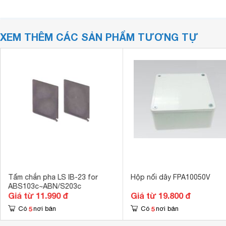
XEM THÊM CÁC SẢN PHẨM TƯƠNG TỰ
Tấm chắn pha LS IB-23 for
Hộp nối dây FPA10050V
ABS103c~ABN/S203c
Giá từ 11.990 đ
Giá từ 19.800 đ
5
5
Có
nơi bán
Có
nơi bán