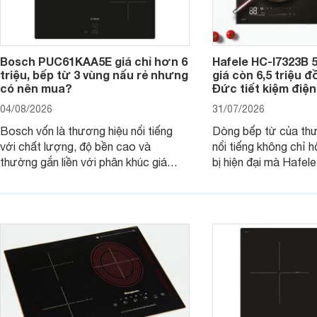
Bosch PUC61KAA5E giá chỉ hơn 6
Hafele HC-I7323B 5
triệu, bếp từ 3 vùng nấu rẻ nhưng
giá còn 6,5 triệu 
có nên mua?
Đức tiết kiệm điện
04/08/2026
31/07/2026
Bosch vốn là thương hiệu nổi tiếng
Dòng bếp từ của th
với chất lượng, độ bền cao và
nổi tiếng không chỉ hộ
thường gắn liền với phân khúc giá
bị hiện đại mà Hafe
cao. Tuy nhiên, trên thị trường hiện
536.61.886 còn đan
nay, mẫu bếp từ Bosch 3 vùng nấu
hàng, siêu thị điện m
PUC61KAA5E lại đang được nhiều
đưa tới lựa chọn ch
đơn vị phân phối với mức giá khá dễ
gia đình.
tiếp cận, thu hút sự quan tâm của
nhiều người tiêu dùng.