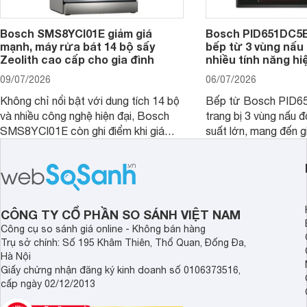
Bosch SMS8YCI01E giảm giá
Bosch PID651DC5E 
mạnh, máy rửa bát 14 bộ sấy
bếp từ 3 vùng nấu 
Zeolith cao cấp cho gia đình
nhiều tính năng hi
09/07/2026
06/07/2026
Không chỉ nổi bật với dung tích 14 bộ
Bếp từ Bosch PID
và nhiều công nghệ hiện đại, Bosch
trang bị 3 vùng nấu 
SMS8YCI01E còn ghi điểm khi giá
suất lớn, mang đến g
bán thực tế đã giảm đáng kể so với
nướng linh hoạt và h
thời điểm mới mở bán, mang lại tỷ lệ
gia đình.
giá trị/chi phí hấp dẫn hơn cho người
dùng đang tìm kiếm một mẫu máy rửa
bát cao cấp.
CÔNG TY CỔ PHẦN SO SÁNH VIỆT NAM
Công cụ so sánh giá online - Không bán hàng
Trụ sở chính: Số 195 Khâm Thiên, Thổ Quan, Đống Đa,
Hà Nội
Giấy chứng nhận đăng ký kinh doanh số 0106373516,
cấp ngày 02/12/2013