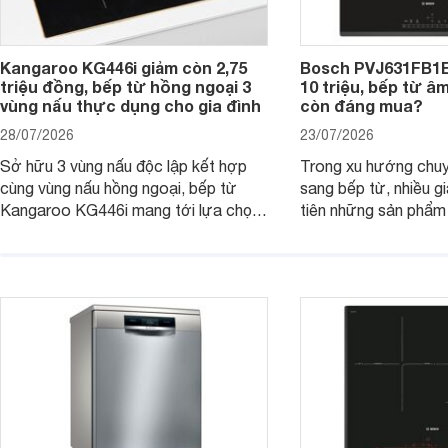
Kangaroo KG446i giảm còn 2,75
Bosch PVJ631FB1E
triệu đồng, bếp từ hồng ngoại 3
10 triệu, bếp từ â
vùng nấu thực dụng cho gia đình
còn đáng mua?
28/07/2026
23/07/2026
Sở hữu 3 vùng nấu độc lập kết hợp
Trong xu hướng chuy
cùng vùng nấu hồng ngoại, bếp từ
sang bếp từ, nhiều gi
Kangaroo KG446i mang tới lựa chọn
tiên những sản phẩm 
đáng cân nhắc cho nhu cầu nấu
nướng cao, độ bền t
nướng tại gia đình. Hiện sản phẩm
thương hiệu uy tín. 
cũng đang được giảm giá khá sâu tại
PVJ631FB1E là một 
nhiều cửa hàng, đại lý.
mẫu bếp đáp ứng tốt 