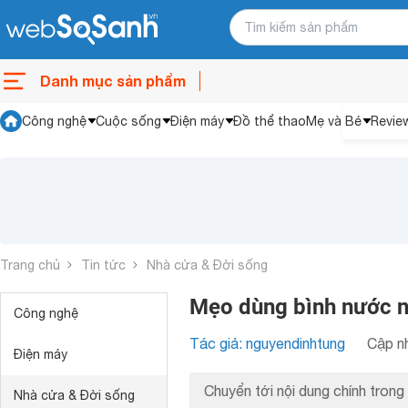
Danh mục sản phẩm
Công nghệ
Cuộc sống
Điện máy
Đồ thể thao
Mẹ và Bé
Revie
Trang chủ
Tin tức
Nhà cửa & Đời sống
Mẹo dùng bình nước nó
Công nghệ
Tác giả: nguyendinhtung
Cập nh
Điện máy
Chuyển tới nội dung chính trong 
Nhà cửa & Đời sống