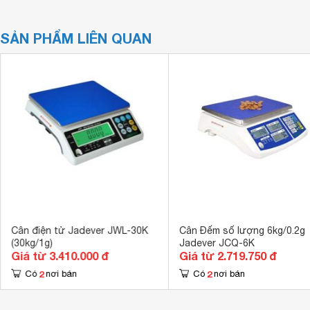
SẢN PHẨM LIÊN QUAN
Cân điện tử Jadever JWL-30K
Cân Đếm số lượng 6kg/0.2g
(30kg/1g)
Jadever JCQ-6K
Giá từ 3.410.000 đ
Giá từ 2.719.750 đ
2
2
Có
nơi bán
Có
nơi bán