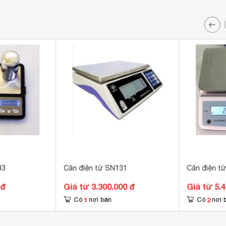
33
Cân điện tử SN131
Cân điện t
 đ
Giá từ 3.300.000 đ
Giá từ 5.
1
2
Có
nơi bán
Có
nơi 