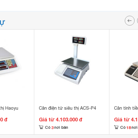
TỰ
thị Haoyu
Cân điện tử siêu thị ACS-P4
Cân tính ti
00 đ
Giá từ 4.103.000 đ
Giá từ 4.
3
18
Có
nơi bán
Có
nơi