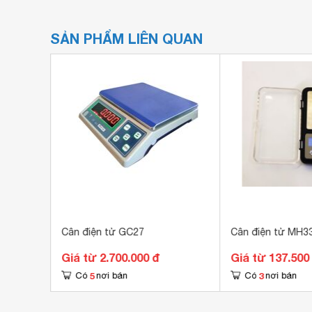
SẢN PHẨM LIÊN QUAN
1212
Cân điện tử GC27
Cân điện tử MH3
Giá từ 2.700.000 đ
Giá từ 137.500
5
3
Có
nơi bán
Có
nơi bán