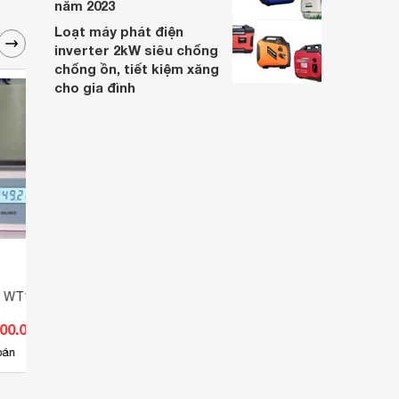
năm 2023
Loạt máy phát điện
inverter 2kW siêu chống
chống ồn, tiết kiệm xăng
cho gia đình
ử WT100001XE
Cân điện tử Ohaus RC21P15 -
Cân đ
Cân đếm
đếm
400.000 đ
Giá từ 2.145.000 đ
Giá 
8
bán
Có
nơi bán
Có