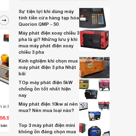
viên trong gia đình? Tuy nhiên, lại băn
khoăn nên mua cân sức khỏe cơ hay điện
Sự tiện lợi khi dùng máy
tử? Cùng Websosanh tìm hiểu về vấn đề
tính tiền cửa hàng tạp hóa
này trong bài viết dưới đây nhé.
Quorion QMP - 50
Máy phát điện xoay chiều 3
pha là gì? Những lưu ý khi
mua máy phát điện xoay
chiều 3 pha
Kinh nghiệm khi chọn mua
máy phát điện 3 pha Nhật
bãi
TOp máy phát điện 5kW
chống ồn tốt nhất hiện
nay
Máy phát điện 10kw ai nên
ền in hóa đơn JPT
Cân đồng hồ Nhơn Hòa 150kg
Cân đ
mua? Nên mua loại nào?
3000 
156.900 đ
Giá từ 1.200.000 đ
Giá 
Top 3 máy phát điện mini
16
 bán
Có
nơi bán
Có
không ồn đáng chọn mua