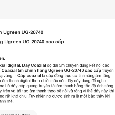
5m Ugreen UG-20740
ng Ugreen UG-20740 cao cấp
en.
ial digital. Dây Coaxial
độ dài 5m chuyên dùng kết nối các
 Coaxial 5m chính hãng Ugreen UG-20740 cao cấp
truyển
Cáp coaxial
mạ vàng. -
là cáp đồng trục có tính năng âm tầng
o âm thanh digital theo chiều sâu nên dây này dùng để nghe
cal
là dây cáp quang truyền tải âm thanh bằng tốc độ ánh sáng
y trên và tái tạo âm thanh theo bề nổi và rộng vì thế dây này khi
 rất khó chịu .Tuy nhiên nó được sinh ra là một bậc thầy khi
mạnh mẽ.
 Coaxial 5m chính hãng Ugreen UG-20740 cao cấp