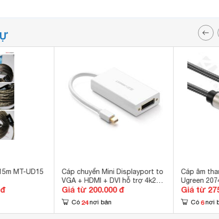
TỰ
 15m MT-UD15
Cáp chuyển Mini Displayport to
Cáp âm tha
VGA + HDMI + DVI hỗ trợ 4k2k
Ugreen 207
 đ
Giá từ 200.000 đ
Giá từ 27
Ugreen 20417
24
6
Có
nơi bán
Có
nơi 