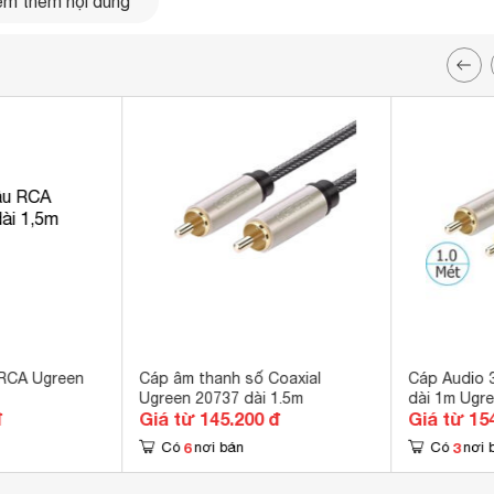
m thêm nội dung
 đồng
, thiết kế với độ trung thực cao, làm cho cáp âm thanh rca
chính hãng Ugreen UG-20740 cao cấp
 RCA Ugreen
Cáp âm thanh số Coaxial
Cáp Audio 
Ugreen 20737 dài 1.5m
dài 1m Ugr
đ
Giá từ 145.200 đ
Giá từ 15
 đảm bảo chất lượng âm thanh không bị suy hao.
6
3
Có
nơi bán
Có
nơi 