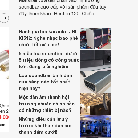
Marshall vừa đặt chân vào thị trường
soundbar cao cấp với sản phẩm đầu tay
đầy tham khảo: Heston 120. Chiếc
soundbar này không chỉ có kích thước
lớn, kết nối đa dạng, mà còn ghi điểm nhờ
Đánh giá loa karaoke JBL
“chất Marshall” cùng cấu trúc âm thanh
Ki512: Nghe nhạc bao phê,
5.1.2 đầy hứa hẹn.
chơi Tết cực mê!
5 mẫu loa soundbar dưới
5 triệu đồng có công suất
lớn, đáng trải nghiệm
Loa soundbar bình dân
của hãng nào tốt nhất
hiện nay?
Một dàn âm thanh hội
trường chuẩn chỉnh cần
3,5mm ra 2 đầu RCA
Cable Audio Ugreen 20708
Cable
có những thiết bị nào?
een 20821
4.000 đ
Giá từ 100.000 đ
Giá 
Những điều cần lưu ý
15
bán
trước khi thuê dàn âm
Có
nơi bán
Có
thanh đám cưới!