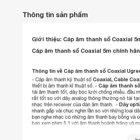
Thông tin sản phẩm
Giới thiệu:
Cáp âm thanh số Coaxial 
Cáp âm thanh số Coaxial 5m chính hã
Thông tin về Cáp âm thanh số Coaxial Ugre
Coaxial, Cable Coax
- Cáp âm thanh kỹ thuật số
Cáp âm thanh số
thiết bị âm thanh kĩ thuật số. -
tải âm thanh tốt, dây bọc lưới chống nhiễu, đầu 
rất tốt so với dây analog thông thường nó tái tạ
Dây opti
nhạc trên receiver của dàn âm thanh. -
nhanh gấp vài chục nghìn lần so với những loại dâ
bạn nghe nhạc có những âm thanh bay bỗng và ong
bạn xem phim 5.1 với âm thanh hoành tráng và 
Thông số kỹ thuật Mã số: Cáp âm thanh số