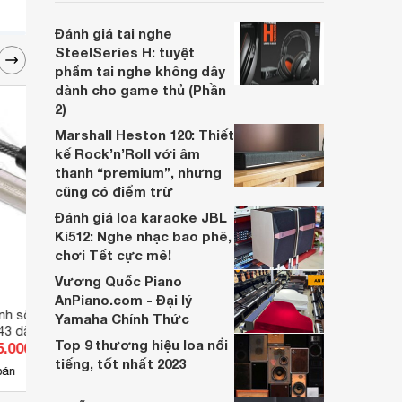
với điện thoại, máy tính bảng hay laptop,
rất thích hợp với các buổi dã ngoại, hội
Đánh giá tai nghe
họp hay đơn giản là chỉ để chia sẻ âm
SteelSeries H: tuyệt
nhạc với bạn bè trong lớp học.
phẩm tai nghe không dây
dành cho game thủ (Phần
2)
Marshall Heston 120: Thiết
kế Rock’n’Roll với âm
thanh “premium”, nhưng
cũng có điểm trừ
Đánh giá loa karaoke JBL
Ki512: Nghe nhạc bao phê,
chơi Tết cực mê!
Vương Quốc Piano
AnPiano.com - Đại lý
nh số Coaxial
Cáp Slimport to HDMI Unitek Y-
Cáp H
Yamaha Chính Thức
43 dài 12m
6304 dùng cho điện thoại LG
Top 9 thương hiệu loa nổi
5.000 đ
Giá từ 250.000 đ
Giá 
Nexus 4, 5, 7, G Pro, G2, G Pad,
tiếng, tốt nhất 2023
Asus Fonepad, HP Chromebook
4
bán
Có
nơi bán
Có