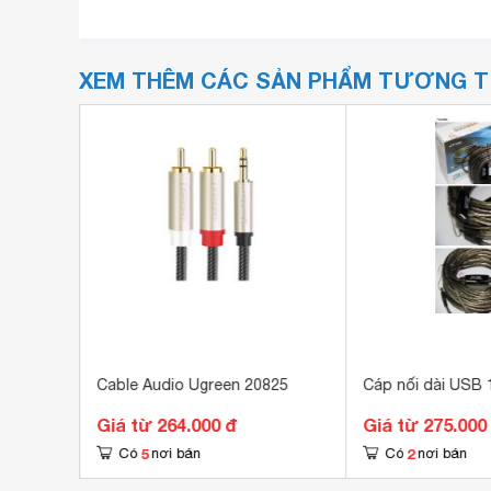
XEM THÊM CÁC SẢN PHẨM TƯƠNG 
al
Cable Audio Ugreen 20825
Cáp nối dài USB
Giá từ 264.000 đ
Giá từ 275.000
5
2
Có
nơi bán
Có
nơi bán