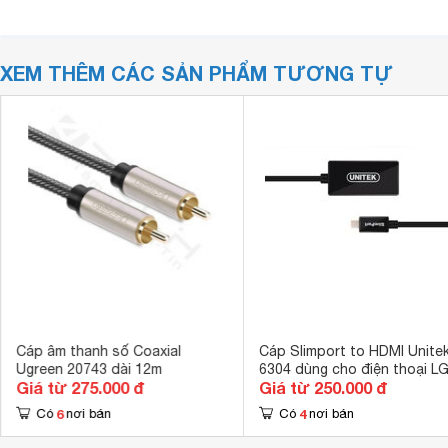
XEM THÊM CÁC SẢN PHẨM TƯƠNG TỰ
Cáp âm thanh số Coaxial
Cáp Slimport to HDMI Unitek
Ugreen 20743 dài 12m
6304 dùng cho điện thoại L
Giá từ 275.000 đ
Giá từ 250.000 đ
Nexus 4, 5, 7, G Pro, G2, G P
Asus Fonepad, HP Chromeb
6
4
Có
nơi bán
Có
nơi bán