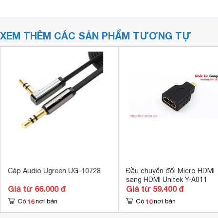
XEM THÊM CÁC SẢN PHẨM TƯƠNG TỰ
Cáp Audio Ugreen UG-10728
Đầu chuyển đổi Micro HDMI
sang HDMI Unitek Y-A011
Giá từ 66.000 đ
Giá từ 59.400 đ
16
10
Có
nơi bán
Có
nơi bán