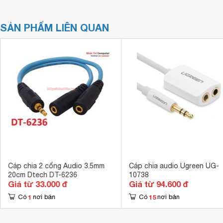
SẢN PHẨM LIÊN QUAN
Cáp chia 2 cổng Audio 3.5mm
Cáp chia audio Ugreen UG-
20cm Dtech DT-6236
10738
Giá từ 33.000 đ
Giá từ 94.600 đ
1
15
Có
nơi bán
Có
nơi bán