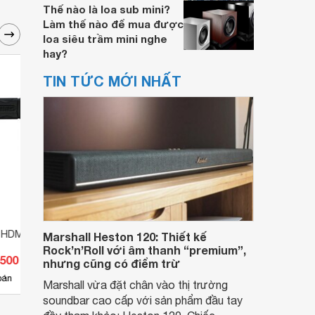
Thế nào là loa sub mini?
Làm thế nào để mua được
loa siêu trầm mini nghe
hay?
TIN TỨC MỚI NHẤT
 HDMI 0.5m Unitek Y-
Cable - Cáp HDMI Unitek Y-
Cable
Marshall Heston 120: Thiết kế
C170 - 25m
C144
Rock’n’Roll với âm thanh “premium”,
.500 đ
Giá từ 1.147.300 đ
Giá 
nhưng cũng có điểm trừ
23
bán
Có
nơi bán
Có
Marshall vừa đặt chân vào thị trường
soundbar cao cấp với sản phẩm đầu tay