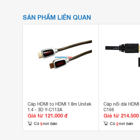
SẢN PHẨM LIÊN QUAN
k Y-
Cáp HDMI to HDMI 1.8m Unitek
Cáp nối dài HDMI 
1.4 - 3D Y-C113A
C166
Giá từ 121.000 đ
Giá từ 214.500
9
2
Có
nơi bán
Có
nơi bán