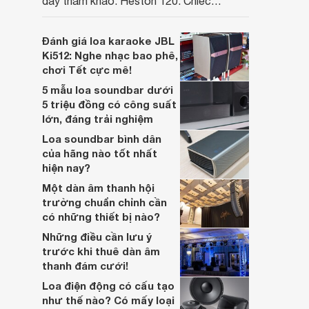
đầy tham khảo: Heston 120. Chiếc
soundbar này không chỉ có kích thước
lớn, kết nối đa dạng, mà còn ghi điểm nhờ
Đánh giá loa karaoke JBL
“chất Marshall” cùng cấu trúc âm thanh
Ki512: Nghe nhạc bao phê,
5.1.2 đầy hứa hẹn.
chơi Tết cực mê!
5 mẫu loa soundbar dưới
5 triệu đồng có công suất
lớn, đáng trải nghiệm
Loa soundbar bình dân
của hãng nào tốt nhất
hiện nay?
Một dàn âm thanh hội
trường chuẩn chỉnh cần
có những thiết bị nào?
Những điều cần lưu ý
trước khi thuê dàn âm
thanh đám cưới!
Loa điện động có cấu tạo
như thế nào? Có mấy loại