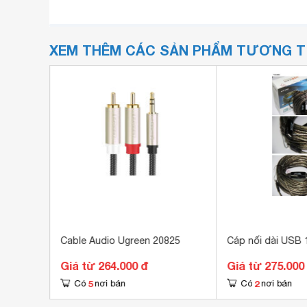
XEM THÊM CÁC SẢN PHẨM TƯƠNG 
o VGA
Cable Audio Ugreen 20825
Cáp nối dài USB
32
Giá từ 264.000 đ
Giá từ 275.000
5
2
Có
nơi bán
Có
nơi bán