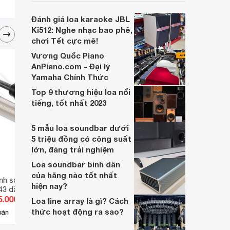
soundbar này không chỉ có kích thước
lớn, kết nối đa dạng, mà còn ghi điểm nhờ
Đánh giá loa karaoke JBL
“chất Marshall” cùng cấu trúc âm thanh
Ki512: Nghe nhạc bao phê,
5.1.2 đầy hứa hẹn.
chơi Tết cực mê!
Vương Quốc Piano
AnPiano.com - Đại lý
Yamaha Chính Thức
Top 9 thương hiệu loa nổi
tiếng, tốt nhất 2023
5 mẫu loa soundbar dưới
5 triệu đồng có công suất
lớn, đáng trải nghiệm
Loa soundbar bình dân
của hãng nào tốt nhất
nh số Coaxial
Cáp Slimport to HDMI Unitek Y-
Cáp c
hiện nay?
43 dài 12m
6304 dùng cho điện thoại LG
Audio
5.000 đ
Giá từ 250.000 đ
Giá 
Nexus 4, 5, 7, G Pro, G2, G Pad,
Loa line array là gì? Cách
Asus Fonepad, HP Chromebook
thức hoạt động ra sao?
4
bán
Có
nơi bán
Có