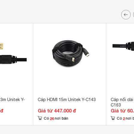
3m Unitek Y-
Cáp HDMI 15m Unitek Y-C143
Cáp nối dài
C163
 đ
Giá từ 447.000 đ
Giá từ 60
26
2
Có
nơi bán
Có
nơi 