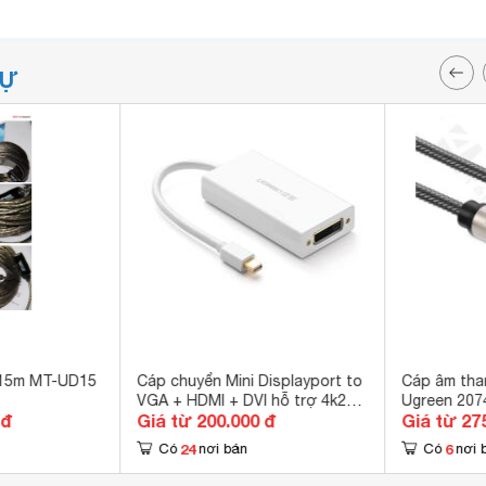
TỰ
 15m MT-UD15
Cáp chuyển Mini Displayport to
Cáp âm tha
VGA + HDMI + DVI hỗ trợ 4k2k
Ugreen 207
 đ
Giá từ 200.000 đ
Giá từ 27
Ugreen 20417
24
6
Có
nơi bán
Có
nơi 