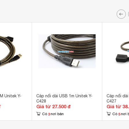
M Unitek Y-
Cáp nối dài USB 1m Unitek Y-
Cáp nối dài
C428
C427
đ
Giá từ 27.500 đ
Giá từ 38
3
5
Có
nơi bán
Có
nơi 