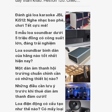
đầy tham khảo: Heston 120. Chiếc
soundbar này không chỉ có kích thước
lớn, kết nối đa dạng, mà còn ghi điểm nhờ
Đánh giá loa karaoke JBL
“chất Marshall” cùng cấu trúc âm thanh
Ki512: Nghe nhạc bao phê,
5.1.2 đầy hứa hẹn.
chơi Tết cực mê!
5 mẫu loa soundbar dưới
5 triệu đồng có công suất
lớn, đáng trải nghiệm
Loa soundbar bình dân
của hãng nào tốt nhất
hiện nay?
Một dàn âm thanh hội
trường chuẩn chỉnh cần
có những thiết bị nào?
Những điều cần lưu ý
trước khi thuê dàn âm
thanh đám cưới!
Loa điện động có cấu tạo
như thế nào? Có mấy loại