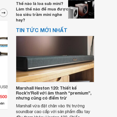
Thế nào là loa sub mini?
Làm thế nào để mua được
loa siêu trầm mini nghe
hay?
TIN TỨC MỚI NHẤT
 USB 0.3m Unitek Y-
Cáp nối dài usb 5 mét Unitek Y-
Cáp n
Marshall Heston 120: Thiết kế
C418
hãng 
Rock’n’Roll với âm thanh “premium”,
.500 đ
Giá từ 82.500 đ
Giá 
nhưng cũng có điểm trừ
21
bán
Có
nơi bán
Có
Marshall vừa đặt chân vào thị trường
soundbar cao cấp với sản phẩm đầu tay