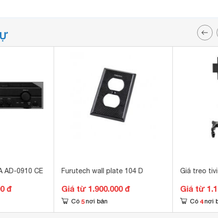
TỰ
A AD-0910 CE
Furutech wall plate 104 D
Giá treo ti
00 đ
Giá từ 1.900.000 đ
Giá từ 1.
5
4
Có
nơi bán
Có
nơi 