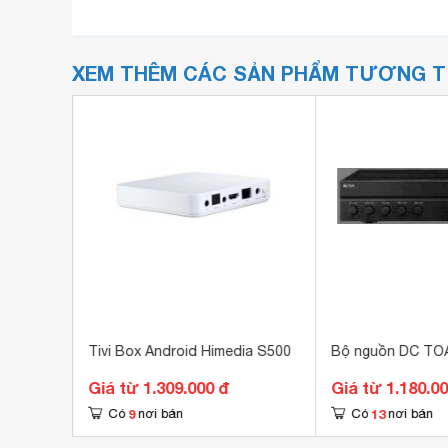
XEM THÊM CÁC SẢN PHẨM TƯƠNG 
0114
Tivi Box Android Himedia S500
Bộ nguồn DC TO
K,
Giá từ 1.309.000 đ
Giá từ 1.180.0
9
13
Có
nơi bán
Có
nơi bán