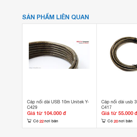
SẢN PHẨM LIÊN QUAN
 cao
Cáp nối dài USB 10m Unitek Y-
Cáp nối dài usb 3
C429
C417
Giá từ 104.000 đ
Giá từ 55.000 
22
20
Có
nơi bán
Có
nơi bán