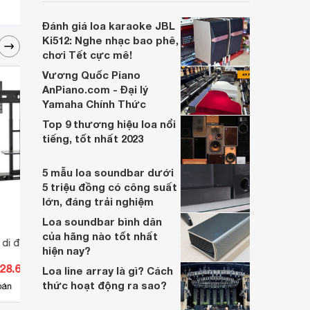
soundbar này không chỉ có kích thước
lớn, kết nối đa dạng, mà còn ghi điểm nhờ
Đánh giá loa karaoke JBL
“chất Marshall” cùng cấu trúc âm thanh
Ki512: Nghe nhạc bao phê,
5.1.2 đầy hứa hẹn.
chơi Tết cực mê!
Vương Quốc Piano
AnPiano.com - Đại lý
Yamaha Chính Thức
Top 9 thương hiệu loa nổi
tiếng, tốt nhất 2023
5 mẫu loa soundbar dưới
5 triệu đồng có công suất
lớn, đáng trải nghiệm
Loa soundbar bình dân
của hãng nào tốt nhất
vi di động NB-CA55
Tủ Rack treo tường TMC Rack
Giá tr
hiện nay?
12U-D500
T3260
128.600 đ
Giá từ 1.320.000 đ
Giá 
Loa line array là gì? Cách
thức hoạt động ra sao?
13
bán
Có
nơi bán
Có