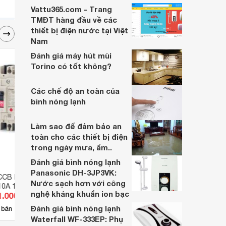
Vattu365.com - Trang
TMĐT hàng đầu về các
thiết bị điện nước tại Việt
Nam
Đánh giá máy hút mùi
Torino có tốt không?
Các chế độ an toàn của
bình nóng lạnh
Làm sao để đảm bảo an
toàn cho các thiết bị điện
trong ngày mưa, ẩm..
Đánh giá bình nóng lạnh
Panasonic DH-3JP3VK:
CB Mitsubishi
Cầu dao ELCB Mitsubishi NF32-
Cầu d
Nước sạch hơn với công
10A 15kA 2P
SV - 20A 7.5kA 2P
NF63-
nghệ kháng khuẩn ion bạc
1.000 đ
Giá từ 404.800 đ
Giá 
Đánh giá bình nóng lạnh
9
 bán
Có
nơi bán
Có
Waterfall WF-333EP: Phụ