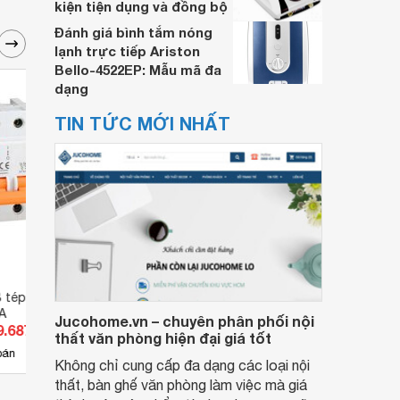
kiện tiện dụng và đồng bộ
Đánh giá bình tắm nóng
lạnh trực tiếp Ariston
Bello-4522EP: Mẫu mã đa
dạng
TIN TỨC MỚI NHẤT
 tép (MCB) BKN-b-
Cầu dao CB tép (MCB) BKN-b-
Cầu d
A
3P-50A,10KA
1P-2
Jucohome.vn – chuyên phân phối nội
9.687 đ
Giá từ 331.056 đ
Giá 
thất văn phòng hiện đại giá tốt
4
bán
Có
nơi bán
Có
Không chỉ cung cấp đa dạng các loại nội
thất, bàn ghế văn phòng làm việc mà giá