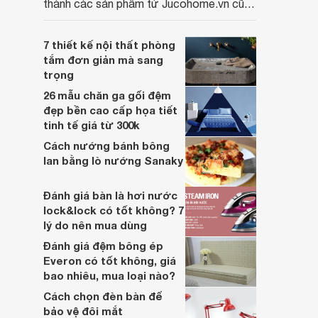
thành các sản phẩm từ Jucohome.vn cũng
luôn tốt nhất cho người sử dụng.
7 thiết kế nội thất phòng
tắm đơn giản mà sang
trọng
26 mẫu chăn ga gối đệm
đẹp bền cao cấp họa tiết
tinh tế giá từ 300k
Cách nướng bánh bông
lan bằng lò nướng Sanaky
Đánh giá bàn là hơi nước
lock&lock có tốt không? 7
lý do nên mua dùng
Đánh giá đệm bông ép
Everon có tốt không, giá
bao nhiêu, mua loại nào?
Cách chọn đèn bàn để
bảo vệ đôi mắt