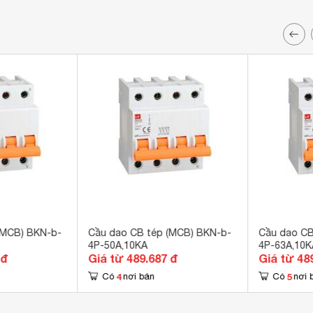
(MCB) BKN-b-
Cầu dao CB tép (MCB) BKN-b-
Cầu dao CB
4P-50A,10KA
4P-63A,10K
 đ
Giá từ 489.687 đ
Giá từ 48
4
5
Có
nơi bán
Có
nơi 