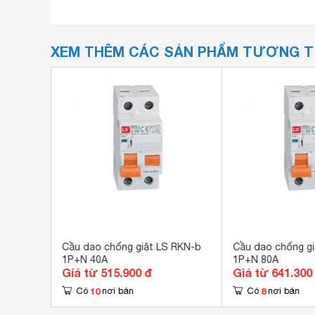
XEM THÊM CÁC SẢN PHẨM TƯƠNG 
hi NF32-
Cầu dao chống giật LS RKN-b
Cầu dao chống gi
1P+N 40A
1P+N 80A
Giá từ 515.900 đ
Giá từ 641.300
10
8
Có
nơi bán
Có
nơi bán