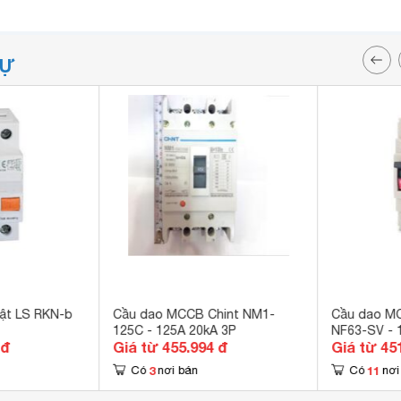
TỰ
ật LS RKN-b
Cầu dao MCCB Chint NM1-
Cầu dao MC
125C - 125A 20kA 3P
NF63-SV - 
 đ
Giá từ 455.994 đ
Giá từ 45
3
11
Có
nơi bán
Có
nơi