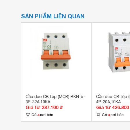
SẢN PHẨM LIÊN QUAN
 BKN-b-
Cầu dao CB tép (MCB) BKN-b-
Cầu dao CB tép 
3P-32A,10KA
4P-20A,10KA
Giá từ 287.100 đ
Giá từ 426.800
4
4
Có
nơi bán
Có
nơi bán