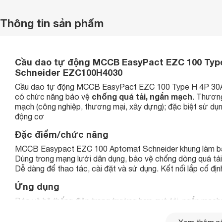
Thông tin sản phẩm
Cầu dao tự động MCCB EasyPact EZC 100 Typ
Schneider EZC100H4030
Cầu dao tự động MCCB EasyPact EZC 100 Type H 4P 3
chống quá tải, ngắn mạch
có chức năng bảo vệ
. Thươn
mạch (công nghiệp, thương mại, xây dựng); đặc biệt sử dụ
động cơ
Đặc điểm/chức năng
MCCB Easypact EZC 100 Aptomat Schneider khung làm bằ
Dùng trong mạng lưới dân dụng, bảo vệ chống dòng quá tả
Dễ dàng để thao tác, cài đặt và sử dụng. Kết nối lắp cố địn
Ứng dụng
Bảo vệ hệ thống điện trong trường hợp quá tải, ngắn mạch; 
trung tâm, giáo dục, y tế, sức khỏe
Phân phối điện hoặc các mạch từ quá tải, ngắn mạch, điện 