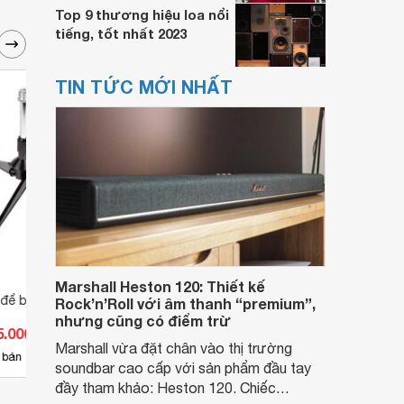
Top 9 thương hiệu loa nổi
tiếng, tốt nhất 2023
TIN TỨC MỚI NHẤT
Marshall Heston 120: Thiết kế
để bàn Alctron
Chân Micro để bàn TS-10
Chân 
Rock’n’Roll với âm thanh “premium”,
nhưng cũng có điểm trừ
5.000 đ
Giá từ 198.000 đ
Giá 
Marshall vừa đặt chân vào thị trường
3
 bán
Có
nơi bán
Có
soundbar cao cấp với sản phẩm đầu tay
đầy tham khảo: Heston 120. Chiếc