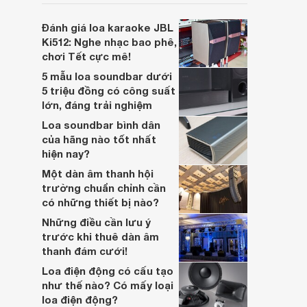
soundbar này không chỉ có kích thước
lớn, kết nối đa dạng, mà còn ghi điểm nhờ
Đánh giá loa karaoke JBL
“chất Marshall” cùng cấu trúc âm thanh
Ki512: Nghe nhạc bao phê,
5.1.2 đầy hứa hẹn.
chơi Tết cực mê!
5 mẫu loa soundbar dưới
5 triệu đồng có công suất
lớn, đáng trải nghiệm
Loa soundbar bình dân
của hãng nào tốt nhất
hiện nay?
Một dàn âm thanh hội
trường chuẩn chỉnh cần
có những thiết bị nào?
Những điều cần lưu ý
trước khi thuê dàn âm
thanh đám cưới!
Loa điện động có cấu tạo
như thế nào? Có mấy loại
loa điện động?