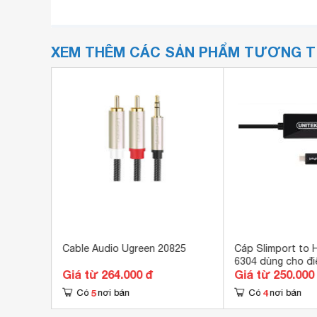
XEM THÊM CÁC SẢN PHẨM TƯƠNG 
mer
Cable Audio Ugreen 20825
Cáp Slimport to 
6304 dùng cho đi
Giá từ 264.000 đ
Giá từ 250.000
Nexus 4, 5, 7, G P
Asus Fonepad, H
5
4
Có
nơi bán
Có
nơi bán