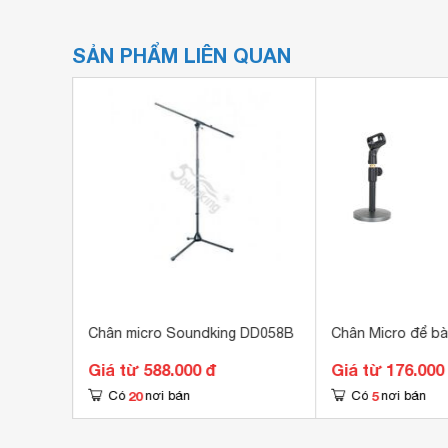
SẢN PHẨM LIÊN QUAN
Chân micro Soundking DD058B
Chân Micro để b
Giá từ 588.000 đ
Giá từ 176.000
20
5
Có
nơi bán
Có
nơi bán