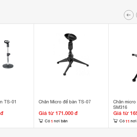
àn TS-01
Chân Micro để bàn TS-07
Chân micro 
SM316
 đ
Giá từ 171.000 đ
Giá từ 16
1
11
Có
nơi bán
Có
nơi