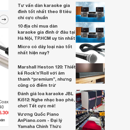
cũng rất khác so với hệ thống âm thanh
Tư vấn dàn karaoke gia
thông thường.
đình tốt nhất theo 8 tiêu
chí cực chuẩn
10 địa chỉ mua dàn
karaoke gia đình ở đâu tại
Hà Nội, TP.HCM uy tín nhất
Micro có dây loại nào tốt
nhất hiện nay?
Marshall Heston 120: Thiết
kế Rock’n’Roll với âm
thanh “premium”, nhưng
cũng có điểm trừ
Đánh giá loa karaoke JBL
Ki512: Nghe nhạc bao phê,
Coaxial RCA 5M
Chân kẹp bàn Micro Stand NB-
Giá t
chơi Tết cực mê!
40
39
KC70
6.300 đ
Giá từ 250.000 đ
Giá 
Vương Quốc Piano
AnPiano.com - Đại lý
8
bán
Có
nơi bán
Có
Yamaha Chính Thức