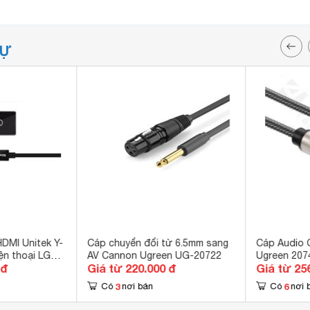
TỰ
HDMI Unitek Y-
Cáp chuyển đổi từ 6.5mm sang
Cáp Audio 
ện thoại LG
AV Cannon Ugreen UG-20722
Ugreen 207
 đ
Giá từ 220.000 đ
Giá từ 25
ro, G2, G Pad,
P Chromebook
3
6
Có
nơi bán
Có
nơi 