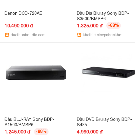
Denon DCD-720AE
Đầu Đĩa Bluray Sony BDP-
S3500/BMSP6
10.490.000 đ
1.325.000 đ
-88%
ducthanhaudio.com
khothietbibepnhapkhau.com
Đầu BLU-RAY Sony BDP-
Đầu DVD Bruray Sony BDP-
S1500/BMSP6
S485
1.245.000 đ
-88%
4.990.000 đ