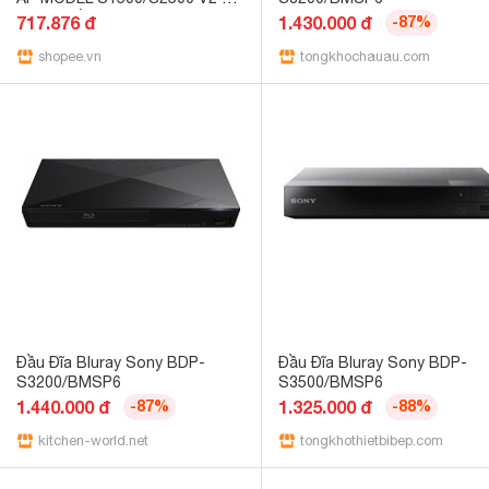
bảo vệ đầu ra
717.876 đ
1.430.000 đ
-87%
shopee.vn
tongkhochauau.com
Đầu Đĩa Bluray Sony BDP-
Đầu Đĩa Bluray Sony BDP-
S3200/BMSP6
S3500/BMSP6
1.440.000 đ
-87%
1.325.000 đ
-88%
kitchen-world.net
tongkhothietbibep.com