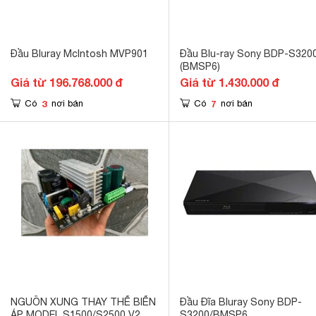
Đầu Bluray McIntosh MVP901
Đầu Blu-ray Sony BDP-S320
(BMSP6)
Giá từ 196.768.000 đ
Giá từ 1.430.000 đ
3
7
Có
nơi bán
Có
nơi bán
NGUỒN XUNG THAY THẾ BIẾN
Đầu Đĩa Bluray Sony BDP-
ÁP MODEL S1500/S2500 V2 có
S3200/BMSP6