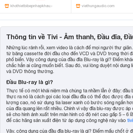
khothietbibepnhapkhau.com
viethungaudio.com
Thông tin về Tivi - Âm thanh, Đầu đĩa, Đầ
Những lúc rảnh rỗi, xem video là cách để mọi người thư giã
từ băng cassette đời đầu cho đến VCD và DVD trong thời đại
phổ biến. Vậy công dụng của đầu đĩa Blu-ray là gì? Điểm kh
chắc hẳn ai cũng muốn biết. Sau đó, vui lòng duyệt nội dung 
và DVD thông thường.
Đầu Blu-ray là gì?
Thực tế có một khái niệm mà chúng ta nhầm lẫn ở đây: đầu bl
thực ra nó là cách gọi các loại đầu đĩa có thể đọc được đĩa c
lượng cao, nó sử dụng tia laser xanh có bước sóng ngắn hơn 
của đĩa quang lên rất nhiều. Chính vì vậy đĩa blu-ray được áp 
sẽ cho hình ảnh xuất trên màn hình có độ nét cao gấp 5 – 6 lầ
để các hãng sản xuất điện tử áp dụng công nghệ này vào
ti
Vậy, công dụng của đầu đĩa blu-ray là gì? Điểm mấu chốt ở đ