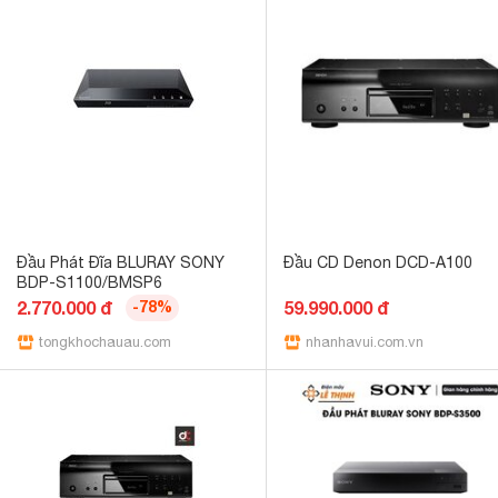
Đầu Phát Đĩa BLURAY SONY
Đầu CD Denon DCD-A100
BDP-S1100/BMSP6
2.770.000 đ
-78%
59.990.000 đ
tongkhochauau.com
nhanhavui.com.vn