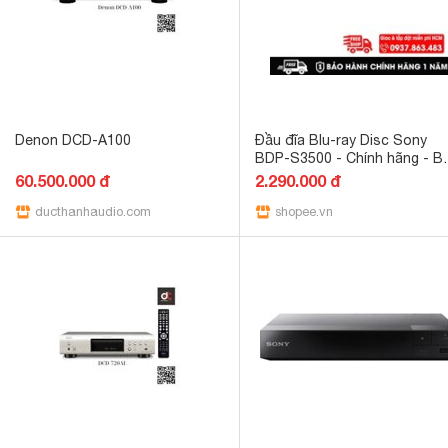
Denon DCD-A100
Đầu đĩa Blu-ray Disc Sony
BDP-S3500 - Chính hãng - B
hành chính hãng Sony 12 thá
60.500.000 đ
2.290.000 đ
toàn quốc
ducthanhaudio.com
shopee.vn