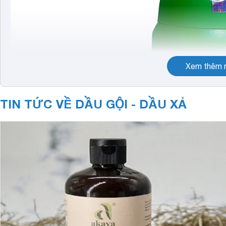
Xem thêm n
TIN TỨC VỀ DẦU GỘI - DẦU XẢ