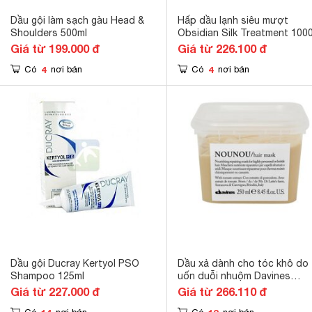
Dầu gội làm sạch gàu Head &
Hấp dầu lạnh siêu mượt
Shoulders 500ml
Obsidian Silk Treatment 100
Giá từ 199.000 đ
Giá từ 226.100 đ
4
4
Có
nơi bán
Có
nơi bán
Dầu gội Ducray Kertyol PSO
Dầu xả dành cho tóc khô do
Shampoo 125ml
uốn duỗi nhuộm Davines
Nounou - 250ml
Giá từ 227.000 đ
Giá từ 266.110 đ