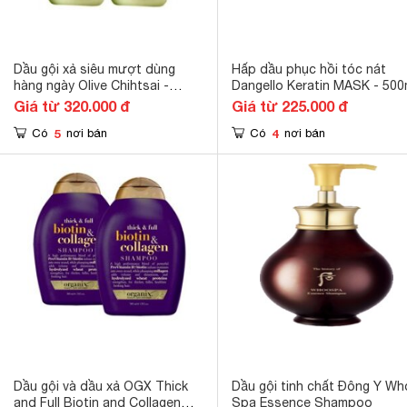
Dầu gội xả siêu mượt dùng
Hấp dầu phục hồi tóc nát
hàng ngày Olive Chihtsai -
Dangello Keratin MASK - 500
500ml
Giá từ 320.000 đ
Giá từ 225.000 đ
5
4
Có
nơi bán
Có
nơi bán
Dầu gội và dầu xả OGX Thick
Dầu gội tinh chất Đông Y W
and Full Biotin and Collagen
Spa Essence Shampoo