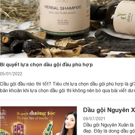
Bí quyết lựa chọn dầu gội đầu phù hợp
05/01/2022
Dầu gội Thái Dương 3
Dầu gội đầu nào thì tốt? Tiêu chí lựa chọn dầu gội phù hợp là g
băn khoăn khi lựa chọn dầu gội thì không nên bỏ qua bài viết dư
Dầu gội - dầu xả có công dụng chính là gì?
Dầu gội Nguyên X
Công dụng của dầu gội đầu: Dầu gội đầu được biết đến là mộ
hoạt động ngoài trời, những nơi bị
ô nhiễm không khí
, ra nhiề
09/07/2021
và nấm mốc, dầu gội đầu sẽ giúp loại bỏ các loại vi khuẩn đó
Dầu gội Nguyên Xuân là 
đầu sẽ giúp đánh bay các lớp gàu cứng đầu, đem lại một da
đẹp. Đây là dong dầu gội