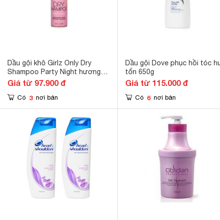
Dầu gội khô Girlz Only Dry
Dầu gội Dove phục hồi tóc h
Shampoo Party Night hương
tổn 650g
trái cây (200ml)
Giá từ 97.900 đ
Giá từ 115.000 đ
3
6
Có
nơi bán
Có
nơi bán