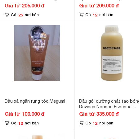
Shampoo 385ml
Giá từ 205.000 đ
Giá từ 209.000 đ
25
12
Có
nơi bán
Có
nơi bán
Dầu xả ngăn rụng tóc Megumi
Dầu gội dưỡng chất tạo bón
Davines Nounou Essential
Haircare Shampoo - 1000ml
Giá từ 100.000 đ
Giá từ 335.000 đ
12
12
Có
nơi bán
Có
nơi bán