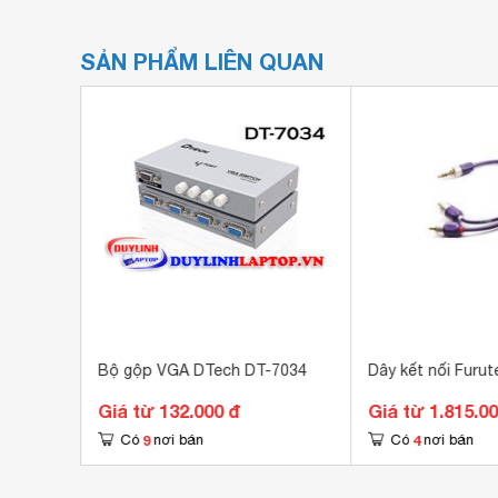
SẢN PHẨM LIÊN QUAN
am
Bộ gộp VGA DTech DT-7034
Dây kết nối Furut
dây
Giá từ 132.000 đ
Giá từ 1.815.0
9
4
Có
nơi bán
Có
nơi bán