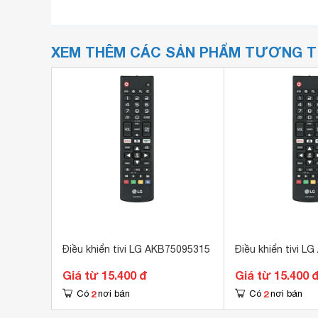
XEM THÊM CÁC SẢN PHẨM TƯƠNG 
Điều khiển tivi LG AKB75095315
Điều khiển tivi 
Giá từ 15.400 đ
Giá từ 15.400 
2
2
Có
nơi bán
Có
nơi bán