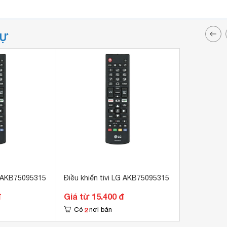
TỰ
LG AKB75095315
Điều khiển tivi LG AKB75095315
đ
Giá từ 15.400 đ
2
Có
nơi bán