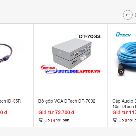
ech iD-35R
Bộ gộp VGA DTech DT-7032
Cáp Audio 3
10m Dtech 
00 đ
Giá từ 73.700 đ
Giá từ 11
14
6
Có
nơi bán
Có
nơi 