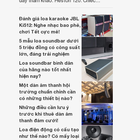
đầy tham khảo: Heston 120. Chiếc
soundbar này không chỉ có kích thước
lớn, kết nối đa dạng, mà còn ghi điểm nhờ
Đánh giá loa karaoke JBL
“chất Marshall” cùng cấu trúc âm thanh
Ki512: Nghe nhạc bao phê,
5.1.2 đầy hứa hẹn.
chơi Tết cực mê!
5 mẫu loa soundbar dưới
5 triệu đồng có công suất
lớn, đáng trải nghiệm
Loa soundbar bình dân
của hãng nào tốt nhất
hiện nay?
Một dàn âm thanh hội
trường chuẩn chỉnh cần
có những thiết bị nào?
Những điều cần lưu ý
trước khi thuê dàn âm
thanh đám cưới!
Loa điện động có cấu tạo
như thế nào? Có mấy loại