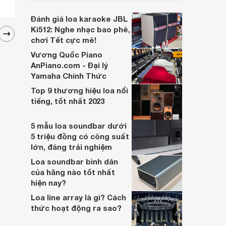
soundbar này không chỉ có kích thước
lớn, kết nối đa dạng, mà còn ghi điểm nhờ
Đánh giá loa karaoke JBL
“chất Marshall” cùng cấu trúc âm thanh
Ki512: Nghe nhạc bao phê,
5.1.2 đầy hứa hẹn.
chơi Tết cực mê!
Vương Quốc Piano
AnPiano.com - Đại lý
Yamaha Chính Thức
Top 9 thương hiệu loa nổi
tiếng, tốt nhất 2023
5 mẫu loa soundbar dưới
5 triệu đồng có công suất
lớn, đáng trải nghiệm
Loa soundbar bình dân
của hãng nào tốt nhất
hiện nay?
Loa line array là gì? Cách
thức hoạt động ra sao?