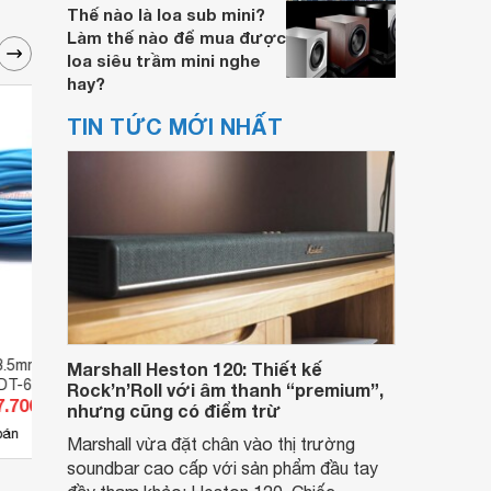
Thế nào là loa sub mini?
Làm thế nào để mua được
loa siêu trầm mini nghe
hay?
TIN TỨC MỚI NHẤT
.5mm nối dài loa
Bộ chia HDMI Dtech DT-7142
Dây k
Marshall Heston 120: Thiết kế
DT-6218
Rock’n’Roll với âm thanh “premium”,
7.700 đ
Giá từ 290.000 đ
Giá 
nhưng cũng có điểm trừ
14
bán
Có
nơi bán
Có
Marshall vừa đặt chân vào thị trường
soundbar cao cấp với sản phẩm đầu tay