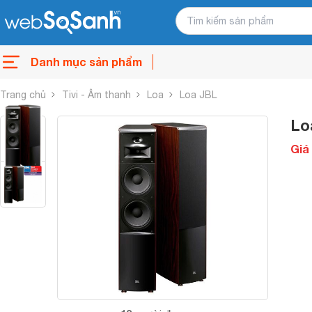
Danh mục sản phẩm
Trang chủ
Tivi - Âm thanh
Loa
Loa JBL
Lo
Giá 