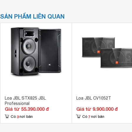
SẢN PHẨM LIÊN QUAN
Loa JBL STX825 JBL
Loa JBL CV1052T
Professional
Giá từ 55.390.000 đ
Giá từ 9.900.000 đ
3
7
Có
nơi bán
Có
nơi bán