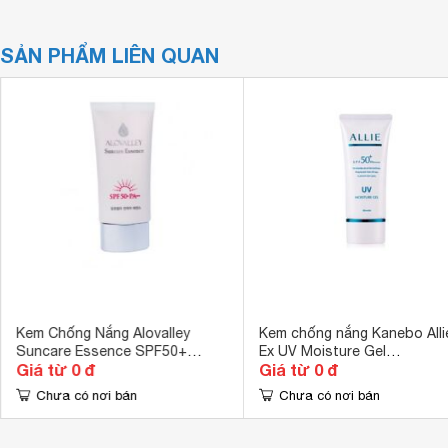
SẢN PHẨM LIÊN QUAN
Kem Chống Nắng Alovalley
Kem chống nắng Kanebo Alli
Suncare Essence SPF50+
Ex UV Moisture Gel
Giá từ 0 đ
Giá từ 0 đ
PA+++ 50ml
SPF50/PA+++
Chưa có nơi bán
Chưa có nơi bán