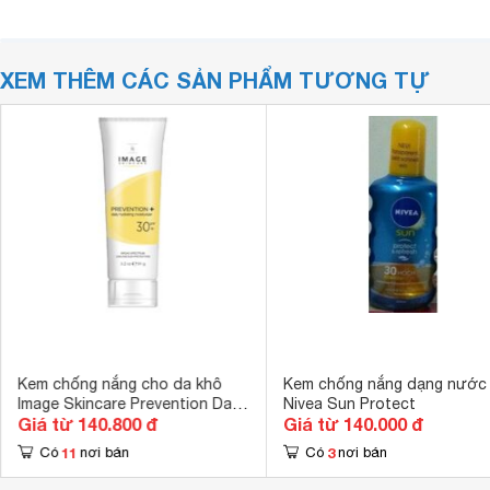
XEM THÊM CÁC SẢN PHẨM TƯƠNG TỰ
Kem chống nắng cho da khô
Kem chống nắng dạng nước
Image Skincare Prevention Daily
Nivea Sun Protect
Giá từ 140.800 đ
Giá từ 140.000 đ
Hydrating Moisturizer SPF 30
11
3
Có
nơi bán
Có
nơi bán