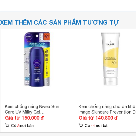
XEM THÊM CÁC SẢN PHẨM TƯƠNG TỰ
Kem chống nắng Nivea Sun
Kem chống nắng cho da khô
Care UV Milky Gel
Image Skincare Prevention Da
Giá từ 150.000 đ
Giá từ 140.800 đ
SPF50+/PA++++
Hydrating Moisturizer SPF 3
3
11
Có
nơi bán
Có
nơi bán