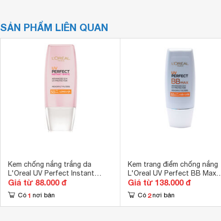
SẢN PHẨM LIÊN QUAN
Kem chống nắng trắng da
Kem trang điểm chống nắng
L'Oreal UV Perfect Instant
L'Oreal UV Perfect BB Max
Giá từ 88.000 đ
Giá từ 138.000 đ
White SPF50 PA+++ 30ml
30ml
1
2
Có
nơi bán
Có
nơi bán