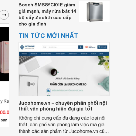
Bosch SMS8YCI01E giảm
giá mạnh, máy rửa bát 14
bộ sấy Zeolith cao cấp
cho gia đình
TIN TỨC MỚI NHẤT
y Kassler KL-589
Khóa vân tay Kassler KL-2000
Khóa 
Jucohome.vn – chuyên phân phối nội
thất văn phòng hiện đại giá tốt
000.000 đ
Giá từ 1.065.000 đ
Giá 
Không chỉ cung cấp đa dạng các loại nội
42
 bán
Có
nơi bán
Có
thất, bàn ghế văn phòng làm việc mà giá
thành các sản phẩm từ Jucohome.vn cũng