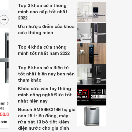
bạn có thể trải nghiệm các sản phẩm với
Top 3 khóa cửa thông
chất lượng cao và mức giảm giá tốt.
minh cao cấp tốt nhất
2022
Ưu nhược điểm của khóa
cửa thông minh
Top 4 khóa cửa thông
minh tốt nhất năm 2022
Top 8 khóa cửa điện tử
tốt nhất hiện nay bạn nên
tham khảo
Khóa cửa vân tay thông
minh công nghệ Đức tốt
nhất hiện nay
ện tử Yale
Khóa cửa vân tay Solity GSP-
Khóa 
SIL
2000BK
GOMA
Bosch SMS4ECI14E hạ giá
050.000 đ
Giá từ 9.350.000 đ
Giá 
còn 15 triệu đồng, máy
rửa bát 13 bộ tiết kiệm
58
 bán
Có
nơi bán
Có
điện nước cho gia đình