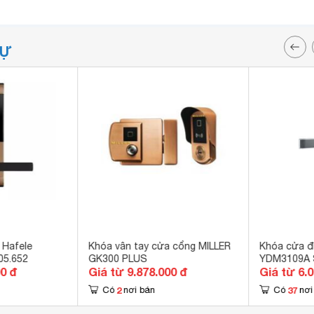
TỰ
 Hafele
Khóa vân tay cửa cổng MILLER
Khóa cửa đi
05.652
GK300 PLUS
YDM3109A 
00 đ
Giá từ 9.878.000 đ
Giá từ 6.
2
37
Có
nơi bán
Có
nơi