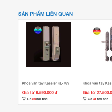
SẢN PHẨM LIÊN QUAN
L-999
Khóa vân tay Kassler KL-789
Khóa vân tay Kas
Giá từ 6.590.000 đ
Giá từ 27.500.
60
41
Có
nơi bán
Có
nơi bán