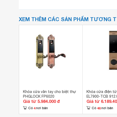
XEM THÊM CÁC SẢN PHẨM TƯƠNG 
Kitos KT-
Khóa cửa vân tay cho biệt thự
Khóa cửa điện tử
PHGLOCK FP6020
EL7900-TCB 912.
Giá từ 5.984.000 đ
Giá từ 6.189.4
4
46
Có
nơi bán
Có
nơi bán