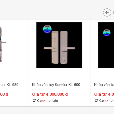
sler KL-989
Khóa vân tay Kassler KL-600
Khóa vân ta
000 đ
Giá từ 4.000.000 đ
Giá từ 4.
91
67
Có
nơi bán
Có
nơi