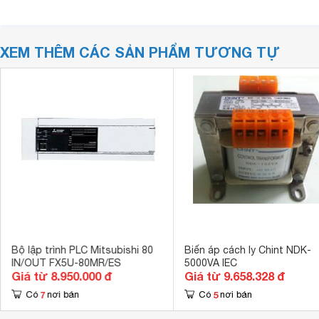
XEM THÊM CÁC SẢN PHẨM TƯƠNG TỰ
Bộ lập trình PLC Mitsubishi 80
Biến áp cách ly Chint NDK-
IN/OUT FX5U-80MR/ES
5000VA IEC
Giá từ 8.950.000 đ
Giá từ 9.658.328 đ
7
5
Có
nơi bán
Có
nơi bán