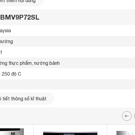
m thêm nội dung
r BMV9P72SL
aysia 
nướng 
ít
ng thực phẩm, nướng bánh 
- 250 độ C
 x 565 x 595 mm
 tiết thông số kĩ thuật