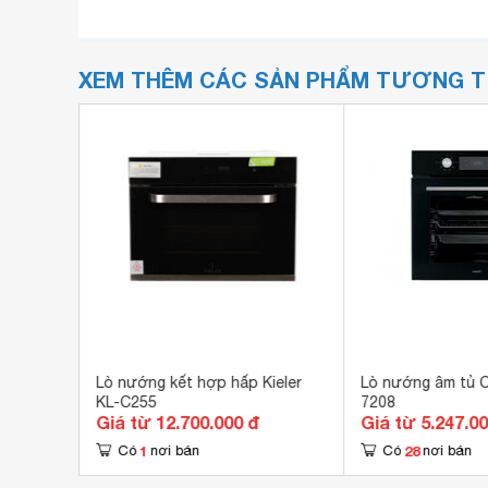
XEM THÊM CÁC SẢN PHẨM TƯƠNG 
lux
Lò nướng kết hợp hấp Kieler
Lò nướng âm tủ 
6 lít,
KL-C255
7208
Giá từ 12.700.000 đ
Giá từ 5.247.0
1
28
Có
nơi bán
Có
nơi bán