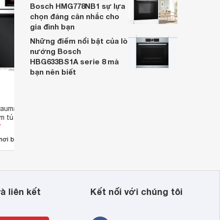
Bosch HMG778NB1 sự lựa
chọn đáng cân nhắc cho
gia đình bạn
Những điểm nổi bật của lò
nướng Bosch
HBG633BS1A serie 8 mà
bạn nên biết
aumatic BO616SS -
Lò nướng Amica EBG6541AA -
Lò nư
m tủ
Lò nướng âm tủ
nướn
đ
Giá từ 13.189.000 đ
Giá 
1
nơi bán
Có
nơi bán
Ch
à liên kết
Kết nối với chúng tôi