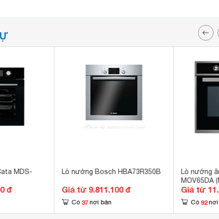
TỰ
Cata MDS-
Lò nướng Bosch HBA73R350B
Lò nướng â
MOV65DA (M
00 đ
Giá từ 9.811.100 đ
Giá từ 11
3100W
37
92
Có
nơi bán
Có
nơi