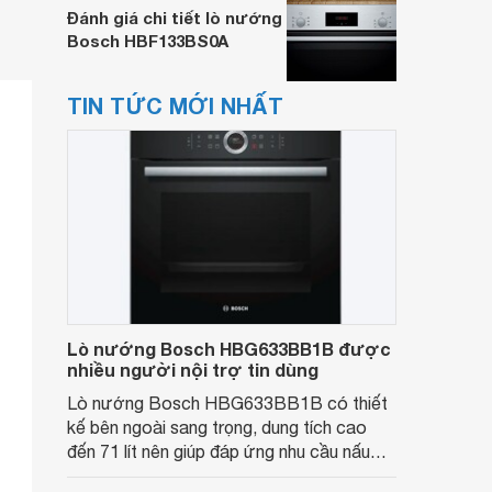
Đánh giá chi tiết lò nướng
Bosch HBF133BS0A
TIN TỨC MỚI NHẤT
Lò nướng Bosch HBG633BB1B được
nhiều người nội trợ tin dùng
Lò nướng Bosch HBG633BB1B có thiết
kế bên ngoài sang trọng, dung tích cao
đến 71 lít nên giúp đáp ứng nhu cầu nấu
một lượng lớn đồ thực phẩm cho nhà