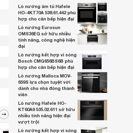
đông thành viên. Đây sẽ là chiếc lò nướng
Lò nướng âm tủ Hafele
giúp người nội trợ chuẩn bị bữa cơm cho
HO-4KT70A 538.61.442 phù
gia đình với thực đơn phong phú, thơm
hợp cho căn bếp hiện đại
ngon.
Lò nướng Eurosun
OMS36EG sở hữu nhiều
tính năng, công nghệ hiện
đại
Lò nướng kết hợp vi sóng
Bosch CMG656BS6B phù
hợp cho căn bếp hiện đại
Lò nướng Malloca MOV-
659S lựa chọn tuyệt vời
dành cho nhà đông thành
viên
Lò nướng Hafele HO-
KT60A9 535.02.611 sở hữu
nhiều tính năng hiện đại
vượt trội
Lò nướng kết hợp vi sóng