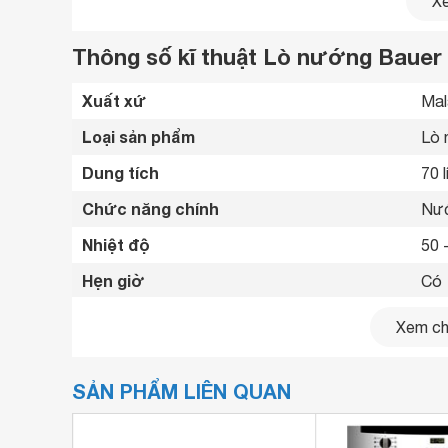
Xe
Thông số kĩ thuật Lò nướng Baue
Xuất xứ
Mal
Loại sản phẩm
Lò 
Dung tích
70 l
Chức năng chính
Nướ
Nhiệt độ
50 
Hẹn giờ
Có 
Kích thước lò
595
Xem chi
SẢN PHẨM LIÊN QUAN