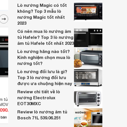
Lò nướng Magic có tốt
không? Top 3 mẫu lò
nướng Magic tốt nhất
2023
Có nên mua lò nướng âm
tủ Hafele? Top 3 lò nướng
âm tủ Hafele tốt nhất 2023
Lò nướng hãng nào tốt?
Kinh nghiệm chọn mua lò
nướng tốt?
Lò nướng đối lưu là gì?
Top 3 lò nướng đối lưu
được ưa chuộng hiện nay
Review chi tiết về lò
nướng Electrolux
m tủ Malloca
Lò nướng âm tủ Malloca EB-
Lò n
EOT30MXC
OV-65DA) - 65 lít,
8BC20 - 57 lít, 2100W
.090.900 đ
Giá từ 11.779.900 đ
Giá 
Review lò nướng âm tủ
25
 bán
Bosch 71L 539.06.251
Có
nơi bán
Có