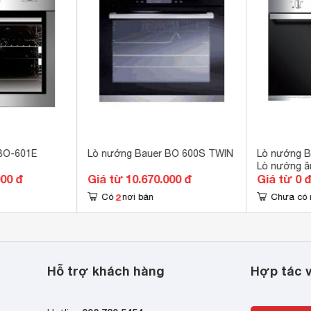
BO-601E
Lò nướng Bauer BO 600S TWIN
Lò nướng B
Lò nướng â
i phần thân máy làm từ chất liệu Inox sáng bóng phối với mặt
000 đ
Giá từ 10.670.000 đ
Giá từ 0 
ng
bếp
thêm phần sang trọng và đẳng cấp. Thiết bị còn được
2
hông mất nhiều diện tích sử dụng.
Có
nơi bán
Chưa có 
Hỗ trợ khách hàng
Hợp tác v