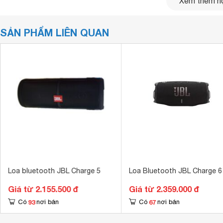
Xem thêm nộ
SẢN PHẨM LIÊN QUAN
Loa bluetooth JBL Charge 5
Loa Bluetooth JBL Charge 6
Giá từ 2.155.500 đ
Giá từ 2.359.000 đ
93
67
Có
nơi bán
Có
nơi bán