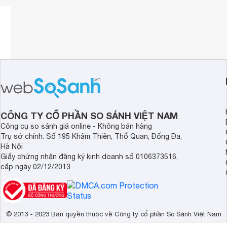
Toàn bộ các phím chức năng như tắt mở nguồn
lượng,… đều được bố trí bằng phím cứng ở m
chúng ta có các ổ sạc microUSB, lỗ cắm 3.5 để
USB hỗ trợ sạc pin cho các thiết bị khác. Bên 
tích hợp microphone với công nghệ SoundClea
chất lượng đàm thoại. Đây thật sự là một sả
Chống nước tối ưu
Điểm sáng giá so với người tiền nhiệm chính
2+
, có thể chống được nước mưa, nước vô tìn
CÔNG TY CỔ PHẦN SO SÁNH VIỆT NAM
Charge 2+ trọng lượng năng hơn Charge, lên t
Công cụ so sánh giá online - Không bán hàng
là đáng giá do nó phần nào tăng thêm tính cơ
Trụ sở chính: Số 195 Khâm Thiên, Thổ Quan, Đống Đa,
dùng sử dụng được trong nhiều tình huống h
Hà Nội
Giấy chứng nhận đăng ký kinh doanh số 0106373516,
cấp ngày 02/12/2013
© 2013 - 2023 Bản quyền thuộc về Công ty cổ phần So Sánh Việt Nam