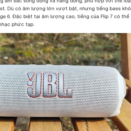
ng âm sắc sống động và năng động, phù hợp với thể loạ
st. Dù có âm lượng lớn vượt bật, nhưng tiếng bass kh
ge 6. Đặc biệt tại âm lượng cao, tiếng của Flip 7 có thể
 nhạc phức tạp.