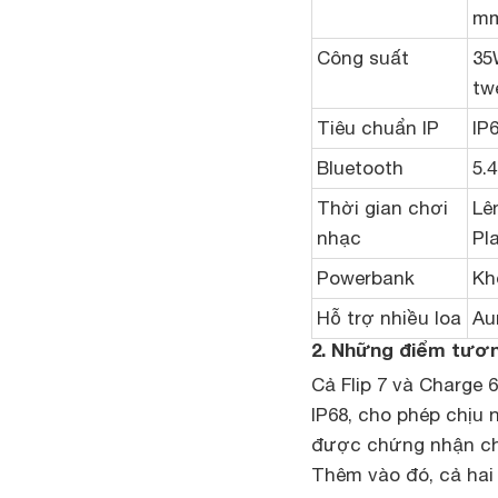
m
Công suất
35
tw
Tiêu chuẩn IP
IP
Bluetooth
5.4
Thời gian chơi
Lê
nhạc
Pl
Powerbank
Kh
Hỗ trợ nhiều loa
Au
2. Nh
ững điểm tương
Cả Flip 7 và Charge
IP68, cho phép chịu
được chứng nhận chố
Thêm vào đó, cả hai 