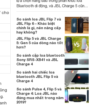
lựa chọn hàng đầu trong phân khúc loa
Bluetooth di động, và JBL Charge 5 cũng
không phải là ngoại lệ với âm thanh đặc
W cho
trưng, thiết kế chắc chắn cùng thời lượng
So sánh loa JBL Flip 7 và
pin ấn tượng. Nhưng Charge 6 với hàng
JBL Flip 6 – Khác biệt
loạt nâng cấp mới sẽ còn giá trị hơn.
chính là gì, nên nâng cấp
hay không?
JBL Flip 5 và JBL Charge
5: Gen 5 của dòng nào tốt
hơn?
So sánh cặp loa bluetooth
Sony SRS-XB41 và JBL
Charge 4
So sánh hai chiếc loa
bluetooth JBL Flip 5 và
Charge 4
n
So sánh Pulse 4, Flip 5 và
cũng
Charge 4: Loa JBL nào
g.
đáng mua nhất trong năm
2019?
hanh