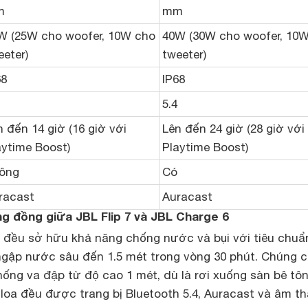
m
mm
W (25W cho woofer, 10W cho
40W (30W cho woofer, 10
eeter)
tweeter)
68
IP68
5.4
n đến 14 giờ (16 giờ với
Lên đến 24 giờ (28 giờ với
aytime Boost)
Playtime Boost)
ông
Có
racast
Auracast
 đồng giữa JBL Flip 7 và JBL Charge 6
 6 đều sở hữu khả năng chống nước và bụi với tiêu chuẩ
 ngập nước sâu đến 1.5 mét trong vòng 30 phút. Chúng 
ng va đập từ độ cao 1 mét, dù là rơi xuống sàn bê tôn
loa đều được trang bị Bluetooth 5.4, Auracast và âm t