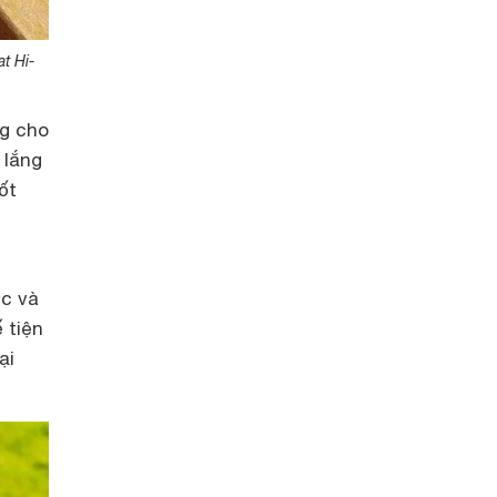
t Hi-
ng cho
 lắng
ốt
ớc và
 tiện
ại