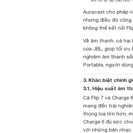
khi rơi từ độ cao hơ
Auracast cho phép ng
nhưng điều đó cũng c
không thể kết nối Fli
Về âm thanh, cả hai
của JBL, giúp tối ưu
nghiệm âm thanh sốn
Portable, người dùng
3. Khác biệt chính g
3.1. Hiệu suất âm t
Cả Flip 7 và Charge
mang đến trải nghiệ
thùng loa lớn hơn, m
Charge 6 đủ sức cho 
với những bản nhạc 