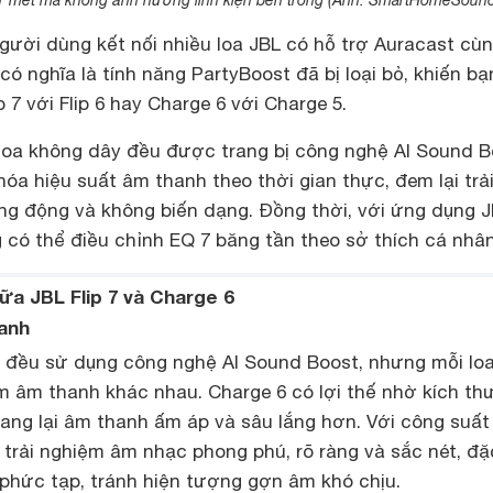
n 1 mét mà không ảnh hưởng linh kiện bên trong (Ảnh: SmartHomeSound
ười dùng kết nối nhiều loa JBL có hỗ trợ Auracast cùn
ó nghĩa là tính năng PartyBoost đã bị loại bỏ, khiến bạ
p 7 với Flip 6 hay Charge 6 với Charge 5.
 loa không dây đều được trang bị công nghệ AI Sound B
 hóa hiệu suất âm thanh theo thời gian thực, đem lại trả
g động và không biến dạng. Đồng thời, với ứng dụng 
 có thể điều chỉnh EQ 7 băng tần theo sở thích cá nhân
iữa JBL Flip 7 và Charge 6
hanh
 6 đều sử dụng công nghệ AI Sound Boost, nhưng mỗi lo
m âm thanh khác nhau. Charge 6 có lợi thế nhờ kích th
ang lại âm thanh ấm áp và sâu lắng hơn. Với công suất
trải nghiệm âm nhạc phong phú, rõ ràng và sắc nét, đặ
phức tạp, tránh hiện tượng gợn âm khó chịu.