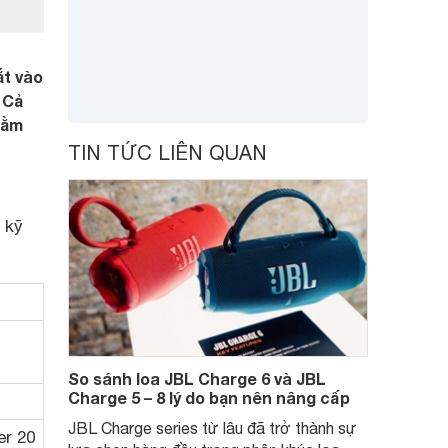
ắt vào
 Cả
hằm
TIN TỨC LIÊN QUAN
 kỹ
So sánh loa JBL Charge 6 và JBL
Charge 5 – 8 lý do bạn nên nâng cấp
JBL Charge series từ lâu đã trở thành sự
er 20