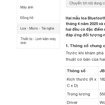
Chuyển tới nội dung c
Máy ảnh
Hai mẫu loa Bluetoot
Đồng hồ
tháng 4 năm 2025 và 
Loa - Micro - Tai nghe
hai đều có đặc điểm 
đáp ứng đối tượng n
Thiết bị - Linh kiện máy
tính
1. Thông số chung c
Trước khi khám phá 
thuật cơ bản của ha
Thông số
JB
Kích thước (R x
18
C x D)
Trọng lượng
55
Driver
Wo