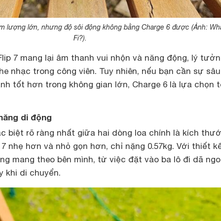
 âm lượng lớn, nhưng độ sôi động không bằng Charge 6 được (Ảnh: Wha
Fi?).
Flip 7 mang lại âm thanh vui nhộn và năng động, lý tưở
he nhạc trong công viên. Tuy nhiên, nếu bạn cần sự sâu
nh tốt hơn trong không gian lớn, Charge 6 là lựa chọn t
 năng di động
 biệt rõ ràng nhất giữa hai dòng loa chính là kích thư
 7 nhẹ hơn và nhỏ gọn hơn, chỉ nặng 0.57kg. Với thiết kế
àng mang theo bên mình, từ việc đặt vào ba lô đi dã ngo
 khi di chuyển.