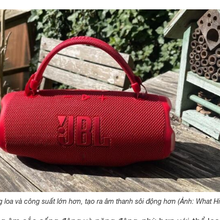
g loa và công suất lớn hơn, tạo ra âm thanh sôi động hơn (Ảnh: What Hi