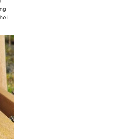
i
ông
 hơi