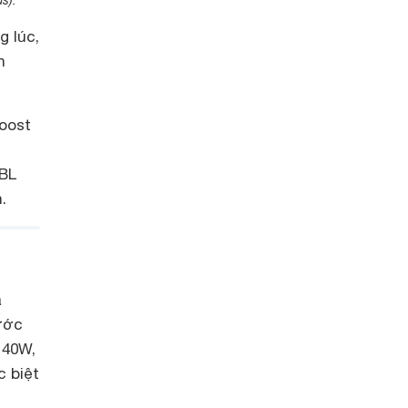
s).
g lúc,
n
oost
i
JBL
.
a
ước
 40W,
c biệt