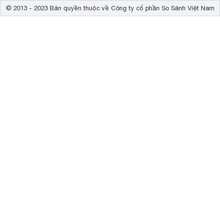
© 2013 - 2023 Bản quyền thuộc về Công ty cổ phần So Sánh Việt Nam
LG đã sử dụng các vật liệu tái chế để chế tác nên một số 
vệ môi trường. Thêm vào đó, nhà sản xuất đến từ Hàn Quố