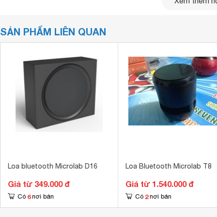
Xem thêm nộ
SẢN PHẨM LIÊN QUAN
Loa bluetooth Microlab D16
Loa Bluetooth Microlab T8
Công nghệ không dây bluetooth 4.2
Giá từ 349.000 đ
Giá từ 1.540.000 đ
Loa vi tính Microlab được tích hợp công nghệ không dây blu
chiếc
điện thoại
hoặc laptop của bạn mà không cần dùng tớ
6
2
Có
nơi bán
Có
nơi bán