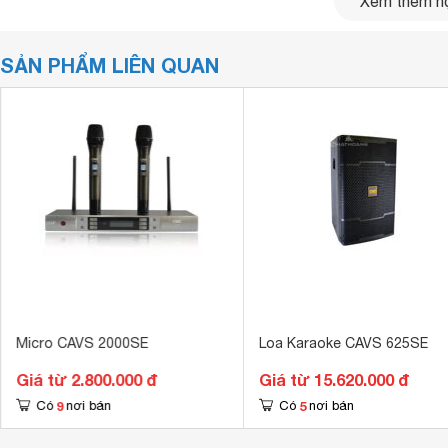
Xem thêm nộ
SẢN PHẨM LIÊN QUAN
Micro CAVS 2000SE
Loa Karaoke CAVS 625SE
Giá từ 2.800.000 đ
Giá từ 15.620.000 đ
9
5
Có
nơi bán
Có
nơi bán