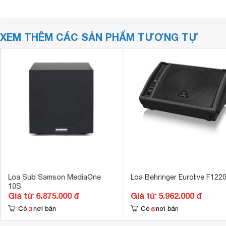
XEM THÊM CÁC SẢN PHẨM TƯƠNG TỰ
Loa Sub Samson MediaOne
Loa Behringer Eurolive F122
10S
Giá từ 6.875.000 đ
Giá từ 5.962.000 đ
3
6
Có
nơi bán
Có
nơi bán