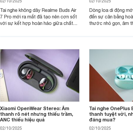
02/10/2025
02/10/2025
Tai nghe không dây Realme Buds Air
Dòng loa di động m
7 Pro mới ra mắt đã tạo nên cơn sốt
đến sự cân bằng hoà
với sự kết hợp hoàn hảo giữa chất
thước nhỏ gọn, âm 
lượng âm thanh vượt trội, thiết kế
thời lượng pin ấn tư
hiện đại và mức giá cực kỳ cạnh
nó có xứng đáng với
tranh, chỉ dưới 2 triệu đồng.
xuất?
Xiaomi OpenWear Stereo: Âm
Tai nghe OnePlus 
thanh rõ nét nhưng thiếu trầm,
thanh tuyệt vời, n
ANC thiếu hiệu quả
đáng mua?
02/10/2025
02/10/2025