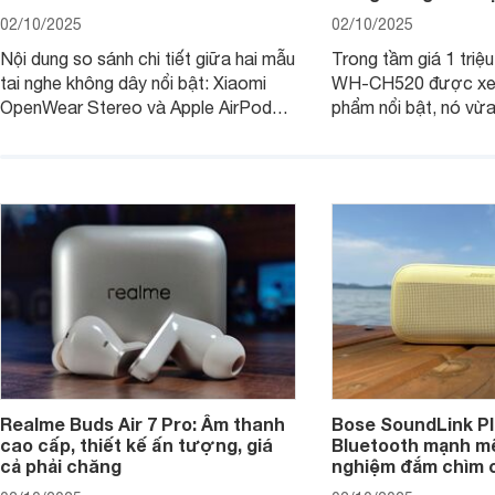
02/10/2025
02/10/2025
Nội dung so sánh chi tiết giữa hai mẫu
Trong tầm giá 1 triệ
tai nghe không dây nổi bật: Xiaomi
WH-CH520 được xe
OpenWear Stereo và Apple AirPods 4
phẩm nổi bật, nó vừa
sẽ nhằm giúp người dùng đưa ra lựa
pin ấn tượng vừa sở
chọn phù hợp nhất dựa trên nhu cầu
âm thanh ấn tượng 
và sở thích cá nhân. Cả hai đều là sản
chuyên gia đánh giá 
phẩm chất lượng cao, nhưng hướng
tới đối tượng khách hàng khác nhau.
Realme Buds Air 7 Pro: Âm thanh
Bose SoundLink Pl
cao cấp, thiết kế ấn tượng, giá
Bluetooth mạnh mẽ
cả phải chăng
nghiệm đắm chìm 