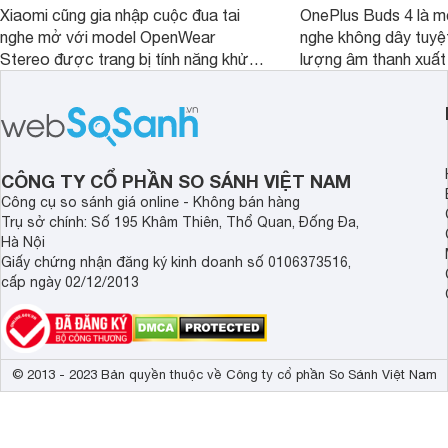
Xiaomi cũng gia nhập cuộc đua tai
OnePlus Buds 4 là mộ
nghe mở với model OpenWear
nghe không dây tuyệt
Stereo được trang bị tính năng khử
lượng âm thanh xuất
tiếng ồn chủ động (ANC). Nhưng liệu
nghệ hai driver và h
chất lượng âm thanh và hiệu quả khử
khử tiếng ồn ấn tượng
ồn của chiếc tai nghe Xiaomi này có
tiến. Tuy nhiên, thời
đủ sức thuyết phục người dùng?
là một điểm hạn chế 
người dùng.
CÔNG TY CỔ PHẦN SO SÁNH VIỆT NAM
Công cụ so sánh giá online - Không bán hàng
Trụ sở chính: Số 195 Khâm Thiên, Thổ Quan, Đống Đa,
Hà Nội
Giấy chứng nhận đăng ký kinh doanh số 0106373516,
cấp ngày 02/12/2013
© 2013 - 2023 Bản quyền thuộc về Công ty cổ phần So Sánh Việt Nam