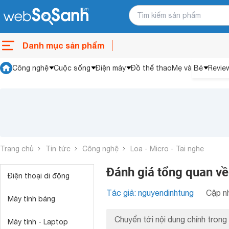
Danh mục sản phẩm
Công nghệ
Cuộc sống
Điện máy
Đồ thể thao
Mẹ và Bé
Revie
Trang chủ
Tin tức
Công nghệ
Loa - Micro - Tai nghe
Đánh giá tổng quan v
Điện thoại di động
Tác giả: nguyendinhtung
Cập nh
Máy tính bảng
Chuyển tới nội dung chính trong 
Máy tính - Laptop