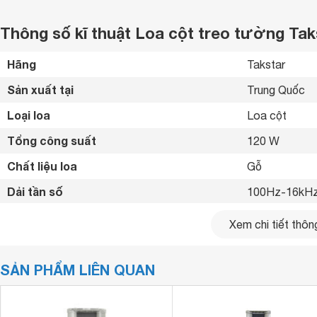
Thông số kĩ thuật Loa cột treo tường Ta
Hãng
Takstar 
Sản xuất tại
Trung Quốc 
Loại loa
Loa cột 
Tổng công suất
120 W
Chất liệu loa
Gỗ 
Dải tần số
100Hz-16kHz
Trở kháng
8 Ohms
Xem chi tiết thông
Độ nhạy
94 dB
SẢN PHẨM LIÊN QUAN
Kết nối khác
2 × NL4speako
Kích thước loa chính
107 x 442 x 