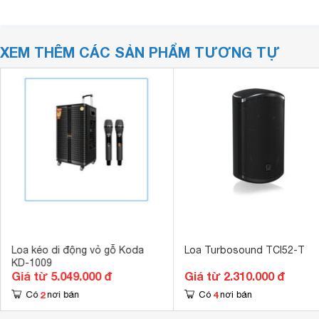
XEM THÊM CÁC SẢN PHẨM TƯƠNG TỰ
Loa kéo di động vỏ gỗ Koda
Loa Turbosound TCI52-T
KD-1009
Giá từ 5.049.000 đ
Giá từ 2.310.000 đ
2
4
Có
nơi bán
Có
nơi bán