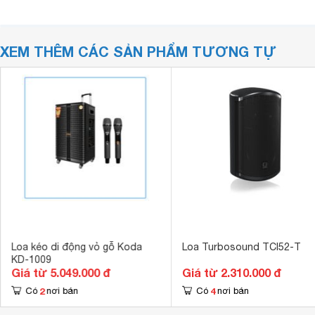
XEM THÊM CÁC SẢN PHẨM TƯƠNG TỰ
Loa kéo di động vỏ gỗ Koda
Loa Turbosound TCI52-T
KD-1009
Giá từ 5.049.000 đ
Giá từ 2.310.000 đ
2
4
Có
nơi bán
Có
nơi bán