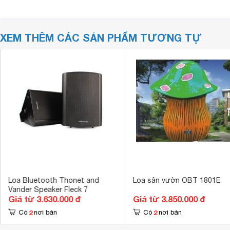
XEM THÊM CÁC SẢN PHẨM TƯƠNG TỰ
Loa Bluetooth Thonet and
Loa sân vườn OBT 1801E
Vander Speaker Fleck 7
Giá từ 3.630.000 đ
Giá từ 3.850.000 đ
2
2
Có
nơi bán
Có
nơi bán