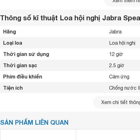
Xem thêm nộ
Thông số kĩ thuật Loa hội nghị Jabra Spe
Hãng
Jabra 
Loại loa
Loa hội nghị 
Thời gian sử dụng
12 giờ 
Thời gian sạc
2.5 giờ 
Phím điều khiển
Cảm ứng 
Tiện ích
Chống nước I
Kết nối không dây
Bluetooth 
Xem chi tiết thông
Kết nối khác
USB 
SẢN PHẨM LIÊN QUAN