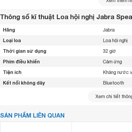
Xem thêm nộ
Thông số kĩ thuật Loa hội nghị Jabra Sp
Hãng
Jabra 
Loại loa
Loa hội nghị 
Thời gian sử dụng
32 giờ 
Phím điều khiển
Cảm ứng 
Tiện ích
Kháng nước và
Kết nối không dây
Bluetooth 
Kết nối khác
USB 
Xem chi tiết thông
SẢN PHẨM LIÊN QUAN