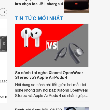
lựa chọn loa JBL charge 4
TIN TỨC MỚI NHẤT
So sánh tai nghe Xiaomi OpenWear
Stereo với Apple AirPods 4
4880
Loa JBL KP4010G2
Loa 
Nội dung so sánh chi tiết giữa hai mẫu tai
nghe không dây nổi bật: Xiaomi OpenWear
đ
Giá từ 28.990.000 đ
Giá 
Stereo và Apple AirPods 4 sẽ nhằm giúp
31
nơi bán
Có
nơi bán
Có
người dùng đưa ra lựa chọn phù hợp nhất
dựa trên nhu cầu và sở thích cá nhân. Cả
Đánh giá Sony WH-CH520: