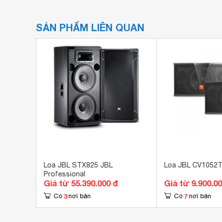
SẢN PHẨM LIÊN QUAN
Loa JBL STX825 JBL
Loa JBL CV1052
Professional
Giá từ 55.390.000 đ
Giá từ 9.900.0
3
7
Có
nơi bán
Có
nơi bán