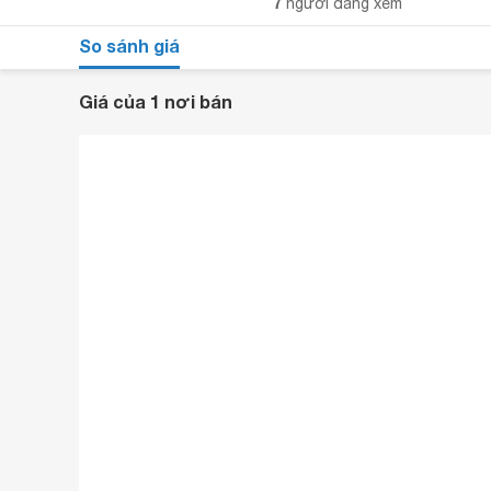
7
người đang xem
So sánh giá
Giá của 1 nơi bán