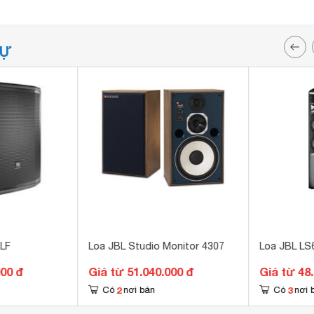
TỰ
LF
Loa JBL Studio Monitor 4307
Loa JBL LS6
000 đ
Giá từ 51.040.000 đ
Giá từ 48
2
3
Có
nơi bán
Có
nơi 