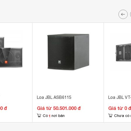
T
Loa JBL ASB6115
Loa JBL VT
00 đ
Giá từ 50.501.000 đ
Giá từ 0 
1
Có
nơi bán
Chưa có 