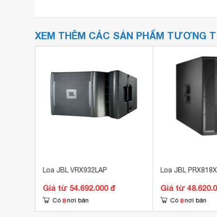
XEM THÊM CÁC SẢN PHẨM TƯƠNG 
Loa JBL VRX932LAP
Loa JBL PRX818X
Giá từ 54.692.000 đ
Giá từ 48.620.
8
8
Có
nơi bán
Có
nơi bán