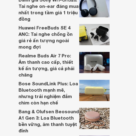
hai đều là sản phẩm chất lượng cao,
Tai nghe on-ear đáng mua
nhưng hướng tới đối tượng khách hàng
nhất trong tầm giá 1 triệu
khác nhau.
đồng
Huawei FreeBuds SE 4
ANC: Tai nghe chống ồn
giá rẻ ấn tượng ngoài
mong đợi
Realme Buds Air 7 Pro:
Âm thanh cao cấp, thiết
kế ấn tượng, giá cả phải
chăng
Bose SoundLink Plus: Loa
Bluetooth mạnh mẽ,
nhưng trải nghiệm đắm
chìm còn hạn chế
Bang & Olufsen Beosound
A1 Gen 3: Loa Bluetooth
bền vững, âm thanh tuyệt
đỉnh