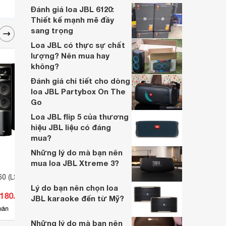
Sản phẩm là mẫu loa mà bạn không thể bỏ
Đánh giá loa JBL 6120:
qua!
Thiết kế mạnh mẽ đầy
sang trọng
Loa JBL có thực sự chất
lượng? Nên mua hay
không?
Đánh giá chi tiết cho dòng
loa JBL Partybox On The
Go
Loa JBL flip 5 của thương
hiệu JBL liệu có đáng
mua?
Những lý do mà bạn nên
mua loa JBL Xtreme 3?
0 (LS 60)
Loa sub JBL PRX918XLF
Loa J
Lý do bạn nên chọn loa
.180.000 đ
Giá từ 43.990.000 đ
Giá 
JBL karaoke đến từ Mỹ?
12
bán
Có
nơi bán
Có
Những lý do mà bạn nên