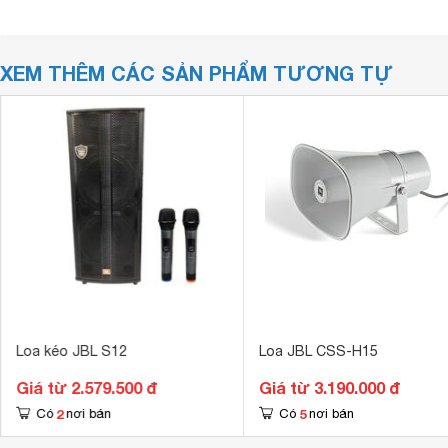
XEM THÊM CÁC SẢN PHẨM TƯƠNG TỰ
Loa kéo JBL S12
Loa JBL CSS-H15
Giá từ 2.579.500 đ
Giá từ 3.190.000 đ
2
5
Có
nơi bán
Có
nơi bán