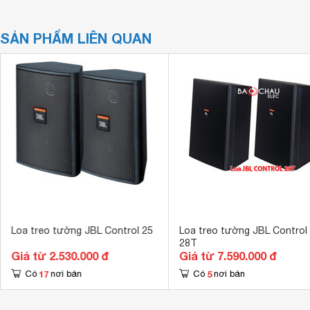
SẢN PHẨM LIÊN QUAN
Loa treo tường JBL Control 25
Loa treo tường JBL Control
28T
Giá từ 2.530.000 đ
Giá từ 7.590.000 đ
17
5
Có
nơi bán
Có
nơi bán