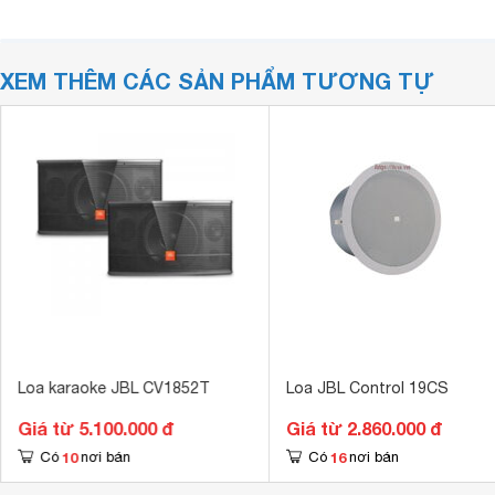
XEM THÊM CÁC SẢN PHẨM TƯƠNG TỰ
Loa karaoke JBL CV1852T
Loa JBL Control 19CS
Giá từ 5.100.000 đ
Giá từ 2.860.000 đ
10
16
Có
nơi bán
Có
nơi bán