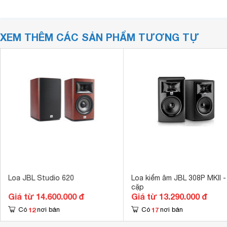
XEM THÊM CÁC SẢN PHẨM TƯƠNG TỰ
Loa JBL Studio 620
Loa kiểm âm JBL 308P MKII -
cặp
Giá từ 14.600.000 đ
Giá từ 13.290.000 đ
12
17
Có
nơi bán
Có
nơi bán