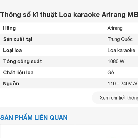
Thông số kĩ thuật Loa karaoke Arirang M
Hãng
Arirang 
Sản xuất tại
Trung Quốc 
Loại loa
Loa karaoke 
Tổng công suất
1080 W
Chất liệu loa
Gỗ 
Nguồn
110 - 240V A
Pin
19.2V DC, 60
Xem chi tiết thông
Phím điều khiển
Núm vặn 
SẢN PHẨM LIÊN QUAN
Tiện ích
Có micro đi k
Kết nối không dây
Bluetooth 5.0