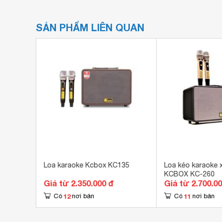
SẢN PHẨM LIÊN QUAN
450
Loa karaoke Kcbox KC135
Loa kéo karaoke 
KCBOX KC-260
Giá từ 2.350.000 đ
Giá từ 2.700.0
12
11
Có
nơi bán
Có
nơi bán