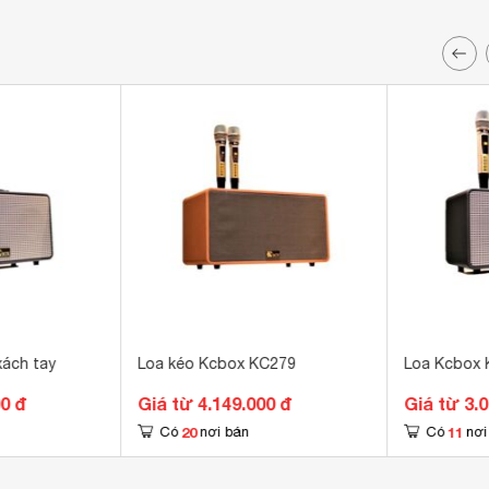
xách tay
Loa kéo Kcbox KC279
Loa Kcbox 
00 đ
Giá từ 4.149.000 đ
Giá từ 3.
20
11
Có
nơi bán
Có
nơi