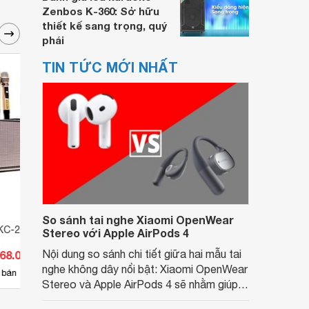
Zenbos K-360: Sở hữu
thiết kế sang trọng, quý
phái
TIN TỨC MỚI NHẤT
So sánh tai nghe Xiaomi OpenWear
KC-260 Plus
Loa di Động KCBOX S8
Loa k
Stereo với Apple AirPods 4
Nội dung so sánh chi tiết giữa hai mẫu tai
068.000 đ
Giá từ 5.059.000 đ
Giá 
nghe không dây nổi bật: Xiaomi OpenWear
15
 bán
Có
nơi bán
Có
Stereo và Apple AirPods 4 sẽ nhằm giúp
người dùng đưa ra lựa chọn phù hợp nhất