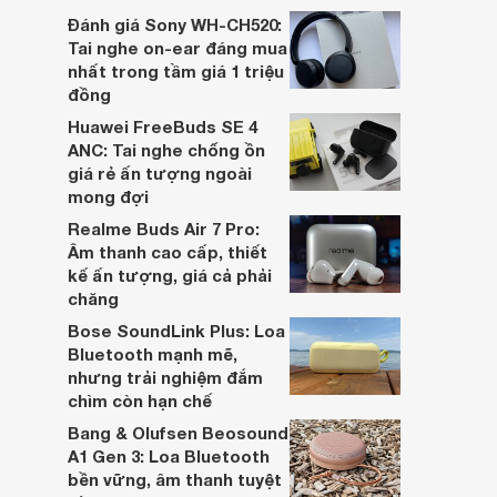
dựa trên nhu cầu và sở thích cá nhân. Cả
Đánh giá Sony WH-CH520:
hai đều là sản phẩm chất lượng cao,
Tai nghe on-ear đáng mua
nhưng hướng tới đối tượng khách hàng
nhất trong tầm giá 1 triệu
khác nhau.
đồng
Huawei FreeBuds SE 4
ANC: Tai nghe chống ồn
giá rẻ ấn tượng ngoài
mong đợi
Realme Buds Air 7 Pro:
Âm thanh cao cấp, thiết
kế ấn tượng, giá cả phải
chăng
Bose SoundLink Plus: Loa
Bluetooth mạnh mẽ,
nhưng trải nghiệm đắm
chìm còn hạn chế
Bang & Olufsen Beosound
A1 Gen 3: Loa Bluetooth
bền vững, âm thanh tuyệt