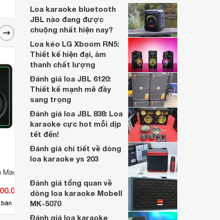
Loa karaoke bluetooth
JBL nào đang được
chuộng nhất hiện nay?
Loa kéo LG Xboom RN5:
Thiết kế hiện đại, âm
thanh chất lượng
Đánh giá loa JBL 6120:
Thiết kế mạnh mẽ đầy
sang trọng
Đánh giá loa JBL 838: Loa
karaoke cực hot mỗi dịp
tết đến!
Đánh giá chi tiết về dòng
loa karaoke ys 203
m Mackie CR3-XBT
Loa kéo Sunybox K-68
Loa k
Đánh giá tổng quan về
500.000 đ
Giá từ 3.360.000 đ
Giá 
dòng loa karaoke Mobell
MK-5070
1
 bán
Có
nơi bán
Có
Đánh giá loa karaoke