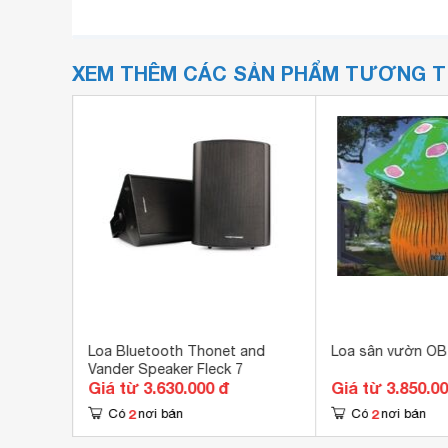
XEM THÊM CÁC SẢN PHẨM TƯƠNG 
c V100
Loa Bluetooth Thonet and
Loa sân vườn OB
Vander Speaker Fleck 7
Giá từ 3.630.000 đ
Giá từ 3.850.0
2
2
Có
nơi bán
Có
nơi bán