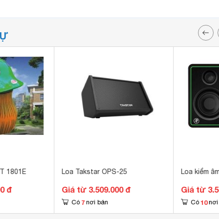
TỰ
T 1801E
Loa Takstar OPS-25
Loa kiểm â
00 đ
Giá từ 3.509.000 đ
Giá từ 3.
7
10
Có
nơi bán
Có
nơi