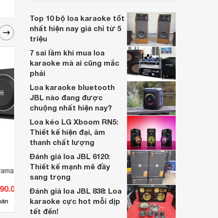
tuyệt vời mà nó mang lại. Tuy nhiên, bạn
không biết lựa chọn dòng loa nào phù hợp
Top 10 bộ loa karaoke tốt
cho mình. Vậy hãy để Blog Adayroi giúp
nhất hiện nay giá chỉ từ 5
bạn trong bài viết sau đây nhé!
triệu
7 sai lầm khi mua loa
karaoke mà ai cũng mắc
phải
Loa karaoke bluetooth
JBL nào đang được
chuộng nhất hiện nay?
Loa kéo LG Xboom RN5:
Thiết kế hiện đại, âm
thanh chất lượng
Đánh giá loa JBL 6120:
Thiết kế mạnh mẽ đầy
aramax MK-SUB30
Loa Paramax F-500
Loa S
sang trọng
990.000 đ
Giá từ 3.590.000 đ
Giá 
Đánh giá loa JBL 838: Loa
karaoke cực hot mỗi dịp
5
bán
Có
nơi bán
Có
tết đến!