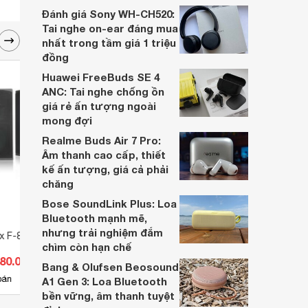
dựa trên nhu cầu và sở thích cá nhân. Cả
Đánh giá Sony WH-CH520:
hai đều là sản phẩm chất lượng cao,
Tai nghe on-ear đáng mua
nhưng hướng tới đối tượng khách hàng
nhất trong tầm giá 1 triệu
khác nhau.
đồng
Huawei FreeBuds SE 4
ANC: Tai nghe chống ồn
giá rẻ ấn tượng ngoài
mong đợi
Realme Buds Air 7 Pro:
Âm thanh cao cấp, thiết
kế ấn tượng, giá cả phải
chăng
Bose SoundLink Plus: Loa
Bluetooth mạnh mẽ,
nhưng trải nghiệm đắm
x F-850
Loa Paramax P-850
Loa P
chìm còn hạn chế
980.000 đ
Giá từ 3.200.000 đ
Giá 
Bang & Olufsen Beosound
17
bán
Có
nơi bán
Có
A1 Gen 3: Loa Bluetooth
bền vững, âm thanh tuyệt