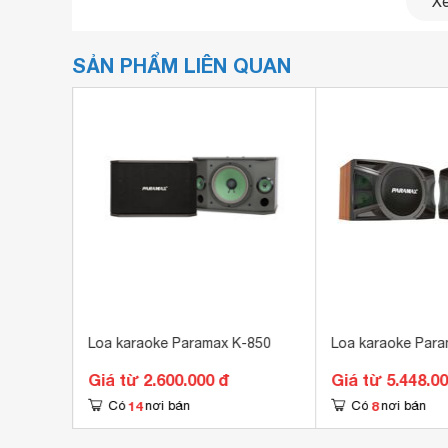
Xe
Các loa tweeter đường kính 76.2mm được thiết k
SẢN PHẨM LIÊN QUAN
cao rất tự nhiên.
Loa woofer đường kính 10 inch (25.4cm) đáp ứng 
màng loa di chuyển ở tốc độ cực đại, từ đó cho d
w
Loa karaoke Paramax K-850
Loa karaoke Para
Giá từ 2.600.000 đ
Giá từ 5.448.0
14
8
Có
nơi bán
Có
nơi bán