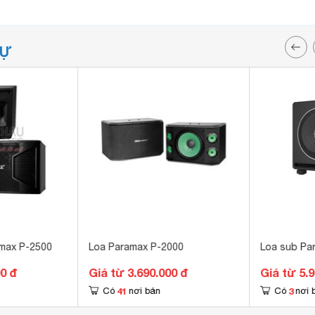
TỰ
amax P-2500
Loa Paramax P-2000
Loa sub P
00 đ
Giá từ 3.690.000 đ
Giá từ 5.
41
3
Có
nơi bán
Có
nơi 