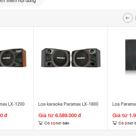
m thêm nội dung
ế đột phá với màng loa cực mỏng và nhẹ giúp tái hiện dải âm
tín hiệu nhanh, chuẩn xác, hạn chế hiện tượng biến dạng khi
ải trầm sâu rộng và hỗ trợ tiếng hát khỏe khoắn, dày dặn.
max LX-1200
Loa karaoke Paramax LX-1800
Loa Parama
00 đ
Giá từ 6.589.000 đ
Giá từ 1.
10
9
Có
nơi bán
Có
nơi 