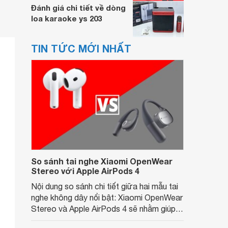
Đánh giá chi tiết về dòng
loa karaoke ys 203
TIN TỨC MỚI NHẤT
So sánh tai nghe Xiaomi OpenWear
Stereo với Apple AirPods 4
Nội dung so sánh chi tiết giữa hai mẫu tai
nghe không dây nổi bật: Xiaomi OpenWear
Stereo và Apple AirPods 4 sẽ nhằm giúp
người dùng đưa ra lựa chọn phù hợp nhất