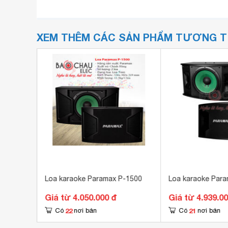
XEM THÊM CÁC SẢN PHẨM TƯƠNG 
0
Loa karaoke Paramax P-1500
Loa karaoke Par
Giá từ 4.050.000 đ
Giá từ 4.939.0
22
21
Có
nơi bán
Có
nơi bán