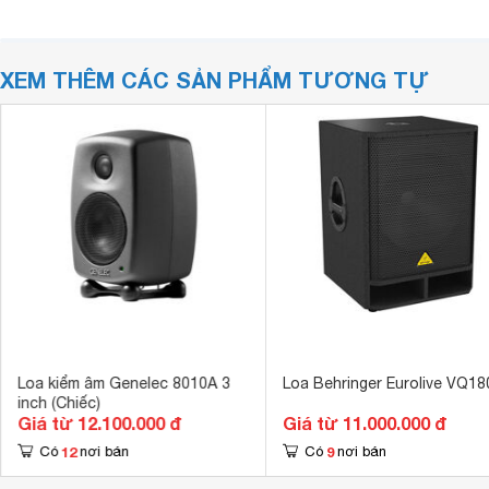
XEM THÊM CÁC SẢN PHẨM TƯƠNG TỰ
Loa kiểm âm Genelec 8010A 3
Loa Behringer Eurolive VQ1
inch (Chiếc)
Giá từ 12.100.000 đ
Giá từ 11.000.000 đ
12
9
Có
nơi bán
Có
nơi bán