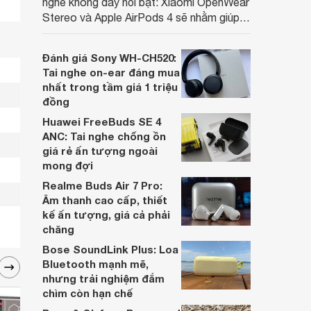
nghe không dây nổi bật: Xiaomi OpenWear
Stereo và Apple AirPods 4 sẽ nhằm giúp
người dùng đưa ra lựa chọn phù hợp nhất
dựa trên nhu cầu và sở thích cá nhân. Cả
Đánh giá Sony WH-CH520:
hai đều là sản phẩm chất lượng cao,
Tai nghe on-ear đáng mua
nhưng hướng tới đối tượng khách hàng
nhất trong tầm giá 1 triệu
khác nhau.
đồng
Huawei FreeBuds SE 4
ANC: Tai nghe chống ồn
giá rẻ ấn tượng ngoài
mong đợi
Realme Buds Air 7 Pro:
Âm thanh cao cấp, thiết
kế ấn tượng, giá cả phải
chăng
Bose SoundLink Plus: Loa
Bluetooth mạnh mẽ,
nhưng trải nghiệm đắm
chìm còn hạn chế