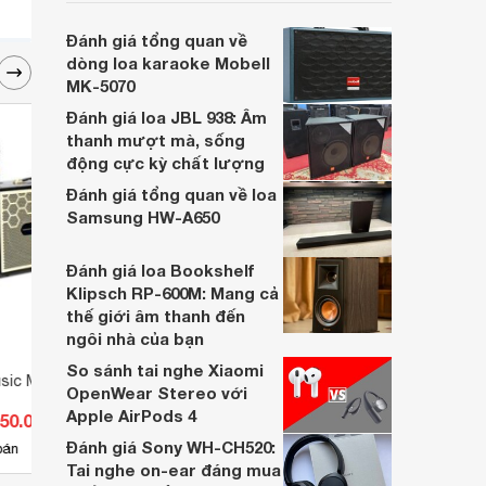
của nhiều người tiêu dùng.
Đánh giá tổng quan về
dòng loa karaoke Mobell
MK-5070
Đánh giá loa JBL 938: Âm
thanh mượt mà, sống
động cực kỳ chất lượng
Đánh giá tổng quan về loa
Samsung HW-A650
Đánh giá loa Bookshelf
Klipsch RP-600M: Mang cả
thế giới âm thanh đến
ngôi nhà của bạn
So sánh tai nghe Xiaomi
usic MX-12
Loa còi chống nước ITC T-710K
Loa â
OpenWear Stereo với
62
Apple AirPods 4
350.000 đ
Giá từ 3.080.000 đ
Giá 
Đánh giá Sony WH-CH520:
5
bán
Có
nơi bán
Có
Tai nghe on-ear đáng mua