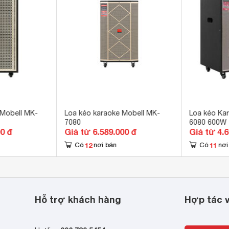
, in cổng guitar, jack 6.5 Micro, jack bông sen trắng đỏ, thẻ nhớ, 
B 
m
 x 195 x 270 mm
 kg
 Mobell MK-
Loa kéo karaoke Mobell MK-
Loa kéo Ka
7080
6080 600W
00 đ
Giá từ 6.589.000 đ
Giá từ 4.
12
11
Có
nơi bán
Có
nơi
Hỗ trợ khách hàng
Hợp tác v