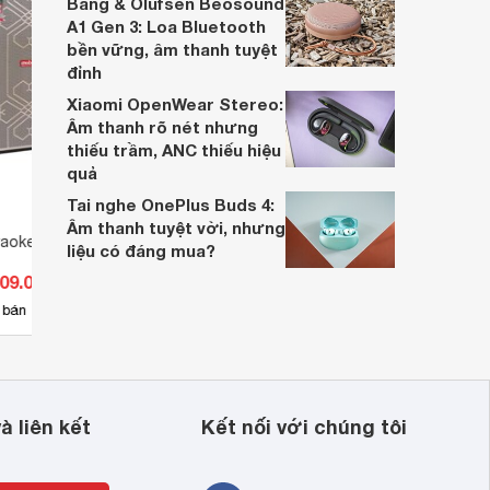
Bang & Olufsen Beosound
A1 Gen 3: Loa Bluetooth
bền vững, âm thanh tuyệt
đỉnh
Xiaomi OpenWear Stereo:
Âm thanh rõ nét nhưng
thiếu trầm, ANC thiếu hiệu
quả
Tai nghe OnePlus Buds 4:
Âm thanh tuyệt vời, nhưng
raoke Mobell MK-
Loa xách tay MK-216N
Loa x
liệu có đáng mua?
609.000 đ
Giá từ 4.600.000 đ
Giá 
3
 bán
Có
nơi bán
Có
à liên kết
Kết nối với chúng tôi