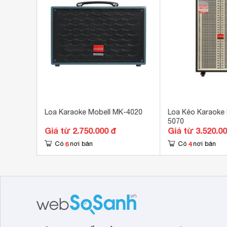
AUX
Kết nối khác
US
Khoảng cách kết nối tối đa
10 
Kích thước loa chính
390
Khối lượng loa chính
6.7
JBZ 0816
Loa Karaoke Mobell MK-4020
Loa Kéo Karaoke
5070
Giá từ 2.750.000 đ
Giá từ 3.520.0
6
4
Có
nơi bán
Có
nơi bán