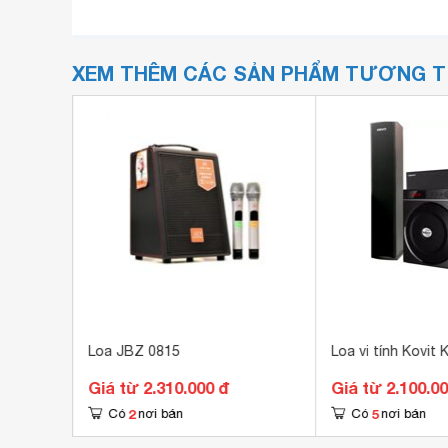
XEM THÊM CÁC SẢN PHẨM TƯƠNG 
KD-1208
Loa JBZ 0815
Loa vi tính Kovit 
Giá từ 2.310.000 đ
Giá từ 2.100.0
2
5
Có
nơi bán
Có
nơi bán