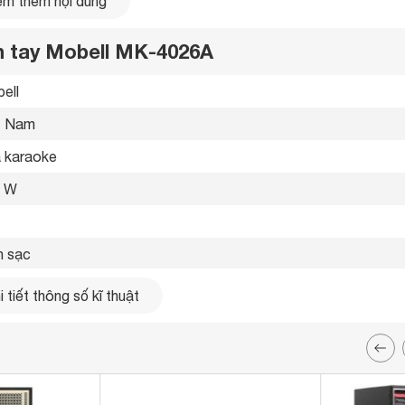
m thêm nội dung
h tay Mobell MK-4026A
ell 
 trẻ trung
t Nam 
oác lên mình gam nâu đen trẻ trung, hiện đại, góp phần tạo
 karaoke 
ài ra, thân loa làm bằng chất liệu gỗ bền bỉ, có độ bền cao giúp
m tay xách tiện lợi để người dùng di chuyển dễ dàng, rất phù hợp
0 W
cắm trại hay hát rong,...
giúp nâng cao trải nghiệm giải trí khi hát karaoke cùng bạn bè.
h sạc 
 giờ 
 tiết thông số kĩ thuật
 giờ 
2 micro đi kèm 
etooth 5.0 