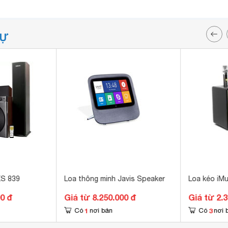
TỰ
KS 839
Loa thông minh Javis Speaker
Loa kéo iM
00 đ
Giá từ 8.250.000 đ
Giá từ 2.
1
3
Có
nơi bán
Có
nơi 