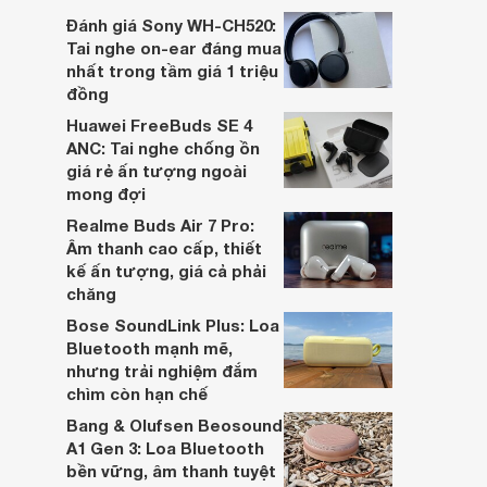
dựa trên nhu cầu và sở thích cá nhân. Cả
Đánh giá Sony WH-CH520:
hai đều là sản phẩm chất lượng cao,
Tai nghe on-ear đáng mua
nhưng hướng tới đối tượng khách hàng
nhất trong tầm giá 1 triệu
khác nhau.
đồng
Huawei FreeBuds SE 4
ANC: Tai nghe chống ồn
giá rẻ ấn tượng ngoài
mong đợi
Realme Buds Air 7 Pro:
Âm thanh cao cấp, thiết
kế ấn tượng, giá cả phải
chăng
Bose SoundLink Plus: Loa
Bluetooth mạnh mẽ,
nhưng trải nghiệm đắm
chìm còn hạn chế
Bang & Olufsen Beosound
A1 Gen 3: Loa Bluetooth
bền vững, âm thanh tuyệt