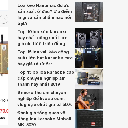
cùng khám phá về loại sản phẩm đặc biệt
Loa kéo Nanomax được
này nhé.
sản xuất ở đâu? Ưu điểm
là gì và sản phẩm nào nổi
bật?
Top 10 loa kéo karaoke
hay nhất công suất lớn
giá chỉ từ 5 triệu đồng
Top 15 loa vali kéo công
suất lớn hát karaoke cực
hay giá rẻ từ 5tr
Top 15 bộ loa karaoke cao
cấp chuyên nghiệp âm
thanh hay nhất 2019
9 micro thu âm chuyên
nghiệp để livestream,
Pro AZ-D2506
Loa karaoke AZPro SG68
Loa C
vlog cực chất giá từ 500k
170.000 đ
Giá từ 4.895.000 đ
Giá 
Đánh giá tổng quan về
5
bán
dòng loa karaoke Mobell
Có
nơi bán
Có
MK-5070