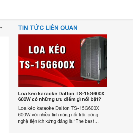
TIN TỨC LIÊN QUAN
Loa kéo karaoke Dalton TS-15G600X
600W có những ưu điểm gì nổi bật?
Loa kéo karaoke Dalton TS-15G600X
600W với nhiều tính năng nổi trội, công
nghệ tiện ích xứng đáng là “The best
seller” của Dalton nhiều năm liền. Sau đây