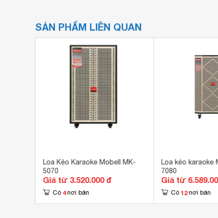
SẢN PHẨM LIÊN QUAN
l K1507
Loa Kéo Karaoke Mobell MK-
Loa kéo karaoke 
5070
7080
Giá từ 3.520.000 đ
Giá từ 6.589.0
4
12
Có
nơi bán
Có
nơi bán