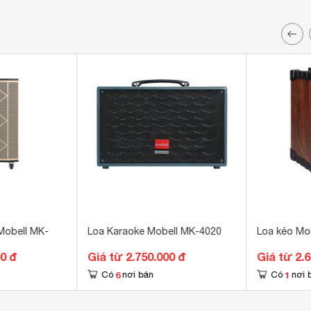
Mobell MK-
Loa Karaoke Mobell MK-4020
Loa kéo Mo
00 đ
Giá từ 2.750.000 đ
Giá từ 2.
6
1
Có
nơi bán
Có
nơi 