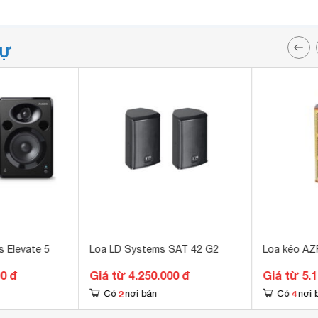
TỰ
s Elevate 5
Loa LD Systems SAT 42 G2
Loa kéo AZ
00 đ
Giá từ 4.250.000 đ
Giá từ 5.
2
4
Có
nơi bán
Có
nơi 