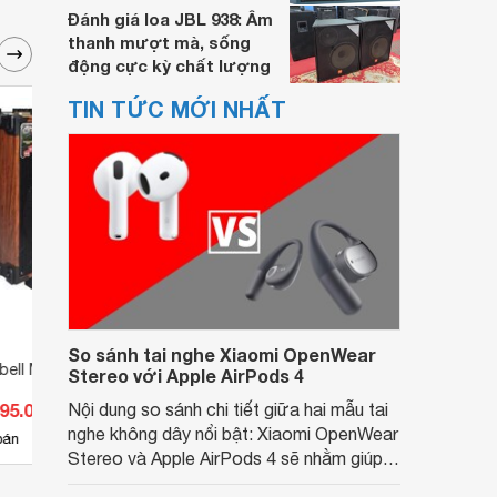
Đánh giá loa JBL 938: Âm
thanh mượt mà, sống
động cực kỳ chất lượng
TIN TỨC MỚI NHẤT
So sánh tai nghe Xiaomi OpenWear
bell MK-3020
Loa kéo karaoke Mobell K1201
Loa k
Stereo với Apple AirPods 4
695.000 đ
Nội dung so sánh chi tiết giữa hai mẫu tai
Giá từ 7.095.000 đ
Giá 
nghe không dây nổi bật: Xiaomi OpenWear
1
bán
Có
nơi bán
Có
Stereo và Apple AirPods 4 sẽ nhằm giúp
người dùng đưa ra lựa chọn phù hợp nhất